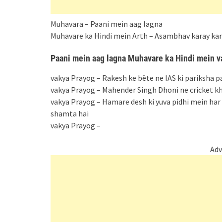
Muhavara – Paani mein aag lagna
Muhavare ka Hindi mein Arth – Asambhav karay ka
Paani mein aag lagna Muhavare ka Hindi mein v
vakya Prayog – Rakesh ke bête ne IAS ki pariksha p
vakya Prayog – Mahender Singh Dhoni ne cricket kh
vakya Prayog – Hamare desh ki yuva pidhi mein har
shamta hai
vakya Prayog –
Adv