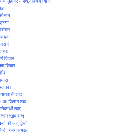
िन्दी मुहावरे - अर्थ,वाक्य प्रयोग
ंज्ञा
र्वनाम
्रिया
िशेषण
अवयव
पसर्ग
कारक
र्ण विचार
ब्द विचार
ंधि
समास
अलंकार
र्यायवाची शब्द
000 विलोम शब्द
नेकार्थी शब्द
त्सम तद्भव शब्द
ब्दों की अशुद्धियाँ
िन्दी निबंध संग्रह