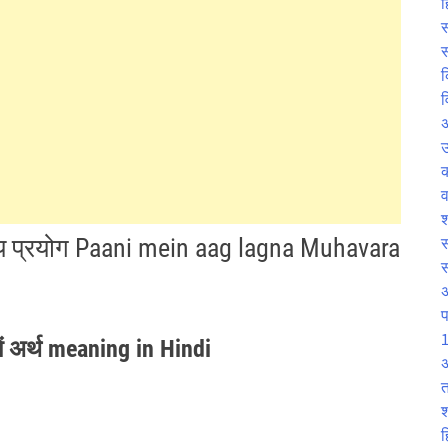
ह
स
स
क
व
उ
व
श
ाक्य प्रयोग Paani mein aag lagna Muhavara
स
प
1
ें अर्थ meaning in Hindi
अ
त
श
ह