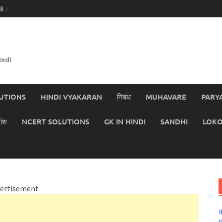
ें
indi
UTIONS
HINDI VYAKARAN
निबंध
MUHAVARE
PARY
ांश
NCERT SOLUTIONS
GK IN HINDI
SANDHI
LOKO
ertisement
क