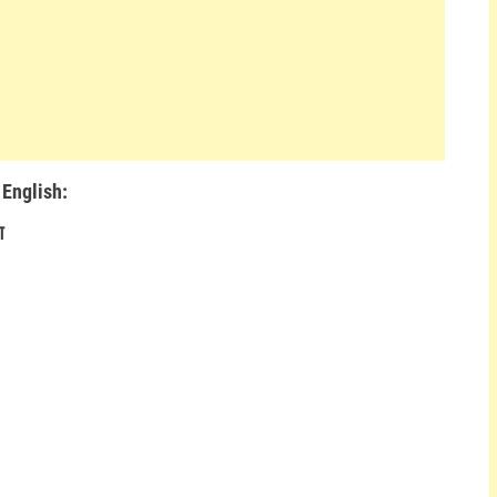
 English:
ग