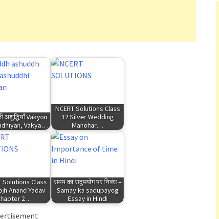
NCERT Solutions Class
 की अशुद्धियाँ Vakyon
12 Silver Wedding
udhiyan, Vakya…
Manohar…
 Solutions Class
समय का सदुपयोग पर निबंध –
ojh Anand Yadav
Samay ka sadupayog
Chapter 2…
Essay in Hindi
ertisement