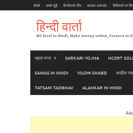
Skip
संपर्क
हमसे जुड़ें
हिन्दीवार्ता टीम
आपका अकाउंट
हिंदीवार्ता पर लिख
to
content
हिन्दी वार्ता
MS Excel in Hindi, Make money online, Finance in H
पहला पन्ना
SARKARI YOJNA
NCERT SOL
SAMAS IN HINDI
VILOM SHABD
अपठित गद्य
TATSAM TADBHAV
ALANKAR IN HINDI
Adv