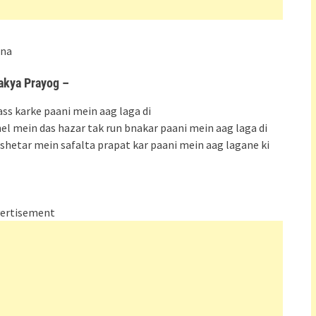
rna
akya Prayog –
ass karke paani mein aag laga di
el mein das hazar tak run bnakar paani mein aag laga di
 shetar mein safalta prapat kar paani mein aag lagane ki
ertisement