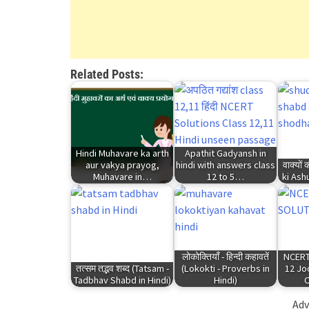
Related Posts:
Hindi Muhavare ka arth
Apathit Gadyansh in
aur vakya prayog,
hindi with answers class
वाक्यों
Muhavare in…
12 to 5…
ki Ash
लोकोक्तियाँ - हिन्दी कहावतें
NCERT
तत्सम तद्भव शब्द (Tatsam -
(Lokokti - Proverbs in
12 Jo
Tadbhav Shabd in Hindi)
Hindi)
Adv