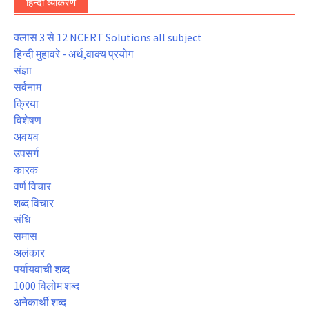
हिन्दी व्याकरण
क्लास 3 से 12 NCERT Solutions all subject
हिन्दी मुहावरे - अर्थ,वाक्य प्रयोग
संज्ञा
सर्वनाम
क्रिया
विशेषण
अवयव
उपसर्ग
कारक
वर्ण विचार
शब्द विचार
संधि
समास
अलंकार
पर्यायवाची शब्द
1000 विलोम शब्द
अनेकार्थी शब्द