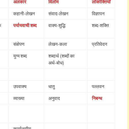
अलंकार
विलोम
लोकोक्तियाँ
कहानी-लेखन
संवाद-लेखन
विज्ञापन
क
पर्यायवाची शब्द
वाक्य-शुद्धि
शब्द-शक्ति
संक्षेपण
लेखन-कला
प्रतिवेदन
युग्म शब्द
शब्दार्थ (शब्दों का
अर्थ-बोध)
उपवाक्य
धातु
पल्लवन
व्याख्या
अनुवाद
निबन्ध
कार्यालयीय