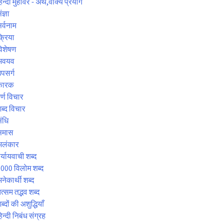
िन्दी मुहावरे - अर्थ,वाक्य प्रयोग
ंज्ञा
र्वनाम
्रिया
िशेषण
अवयव
पसर्ग
कारक
र्ण विचार
ब्द विचार
ंधि
समास
अलंकार
र्यायवाची शब्द
000 विलोम शब्द
नेकार्थी शब्द
त्सम तद्भव शब्द
ब्दों की अशुद्धियाँ
िन्दी निबंध संग्रह