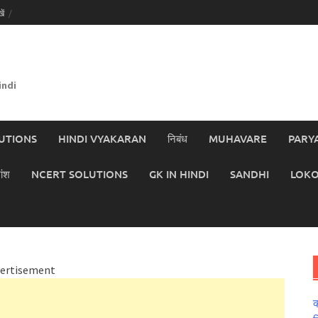
ें
indi
UTIONS
HINDI VYAKARAN
निबंध
MUHAVARE
PARY
ांश
NCERT SOLUTIONS
GK IN HINDI
SANDHI
LOKO
ertisement
क