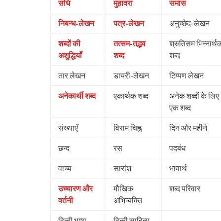
संधि
मुहावरा
समास
निबन्ध-लेखन
पत्र-लेखन
अनुच्छेद-लेखन
शब्दों की
तत्सम-तद्भव
श्रुतिसम भिन्नार्थ
अशुद्धियाँ
शब्द
शब्द
तार लेखन
डायरी-लेखन
टिप्पण लेखन
अनेकार्थी शब्द
एकार्थक शब्द
अनेक शब्दों के लिए
एक शब्द
संख्याएँ
विराम चिह्न
दिन और महीने
छन्द
रस
पदबंध
वाच्य
सारांश
भावार्थ
उच्चारण और
मौखिक
शब्द परिवार
वर्तनी
अभिव्यक्ति
हिन्दी भाषा
हिन्दी साहित्य