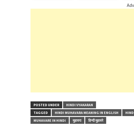
Adv
POSTED UNDER
HINDI VYAKARAN
TAGGED
HINDI MUHAVARA MEANING IN ENGLISH
HIND
MUHAVARE IN HINDI
मुहावरा
हिन्दी मुहावरे