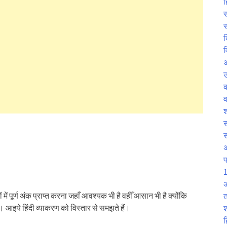
ह
स
स
क
व
उ
व
श
स
प
1
अ
्नों में पूर्ण अंक प्राप्त करना जहाँ आवश्यक भी है वहीँ आसान भी है क्योंकि
त
ी। आइये हिंदी व्याकरण को विस्तार से समझते हैं।
श
ह