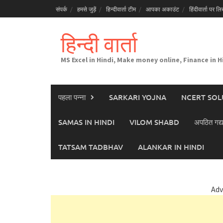
Skip
संपर्क
हमसे जुड़ें
हिन्दीवार्ता टीम
आपका अकाउंट
हिंदीवार्ता पर लिख
to
content
हिन्दी वार्ता
MS Excel in Hindi, Make money online, Finance in H
पहला पन्ना
SARKARI YOJNA
NCERT SOL
SAMAS IN HINDI
VILOM SHABD
अपठित गद्य
TATSAM TADBHAV
ALANKAR IN HINDI
Adv