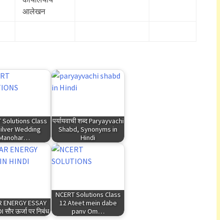
आलेखन
 Solutions Class
पर्यायवाची शब्द Paryayvachi
Silver Wedding
Shabd, Synonyms in
Manohar…
Hindi
NCERT Solutions Class
 ENERGY ESSAY
12 Ateet mein dabe
I सौर ऊर्जा पर निबंध
panv Om…