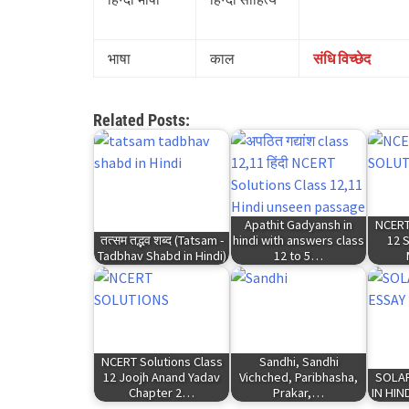
भाषा
काल
संधि विच्छेद
Related Posts:
Apathit Gadyansh in
NCERT
तत्सम तद्भव शब्द (Tatsam -
hindi with answers class
12 
Tadbhav Shabd in Hindi)
12 to 5…
NCERT Solutions Class
Sandhi, Sandhi
12 Joojh Anand Yadav
Vichched, Paribhasha,
SOLAR
Chapter 2…
Prakar,…
IN HIND