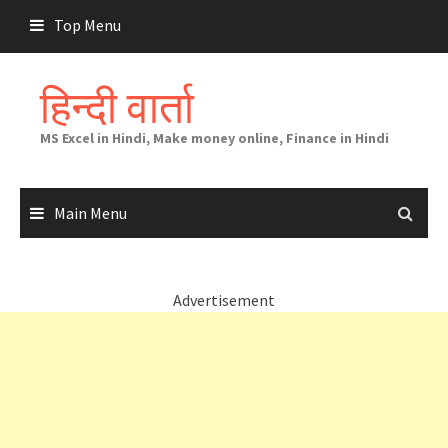
Skip
Top Menu
to
content
हिन्दी वार्ता
MS Excel in Hindi, Make money online, Finance in Hindi
Main Menu
Advertisement