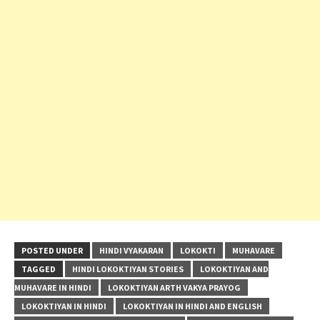
POSTED UNDER
HINDI VYAKARAN
LOKOKTI
MUHAVARE
TAGGED
HINDI LOKOKTIYAN STORIES
LOKOKTIYAN AND
MUHAVARE IN HINDI
LOKOKTIYAN ARTH VAKYA PRAYOG
LOKOKTIYAN IN HINDI
LOKOKTIYAN IN HINDI AND ENGLISH