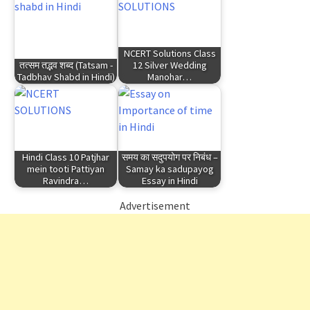
NCERT Solutions Class
तत्सम तद्भव शब्द (Tatsam -
12 Silver Wedding
Tadbhav Shabd in Hindi)
Manohar…
Hindi Class 10 Patjhar
समय का सदुपयोग पर निबंध –
mein tooti Pattiyan
Samay ka sadupayog
Ravindra…
Essay in Hindi
Advertisement