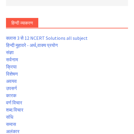
हिन्दी व्याकरण
क्लास 3 से 12 NCERT Solutions all subject
हिन्दी मुहावरे - अर्थ,वाक्य प्रयोग
संज्ञा
सर्वनाम
क्रिया
विशेषण
अवयव
उपसर्ग
कारक
वर्ण विचार
शब्द विचार
संधि
समास
अलंकार