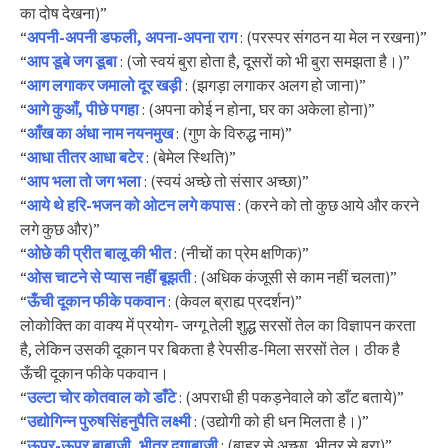
का दोष देखना)”
“
अपनी-अपनी डफली, अपना-अपना राग
: (परस्पर संगठन या मेल न रखना)”
“
आप डूबे जग डूबा
: (जो स्वयं बुरा होता है, दूसरों को भी बुरा समझता है।)”
“
आग लगाकर जमालो दूर खड़ी
: (झगड़ा लगाकर अलग हो जाना)”
“
आगे कुआँ, पीछे पगहा
: (अपना कोई न होना, घर का अकेला होना)”
“
आँख का अंधा नाम नयनमुख
: (गुण के विरुद्ध नाम)”
“
आधा तीतर आधा बटेर
: (बेमेल स्थिति)”
“
आप भला तो जग भला
: (स्वयं अच्छे तो संसार अच्छा)”
“
आये थे हरि-भजन को ओटन लगे कपास
: (करने को तो कुछ आये और करने
लगे कुछ और)”
“
ओछे की प्रीत बालू की भीत
: (नीचों का प्रेम क्षणिक)”
“
ओस चाटने से प्यास नहीं बूझती
: (अधिक कंजूसी से काम नहीं चलता)”
“
ऊँची दूकान फीके पकवान
: (केवल ब्राह्य प्रदर्शन)”
लोकोक्ति का वाक्य में प्रयोग- जग्गू तेली शुद्ध सरसों तेल का विज्ञापन करता
है, लेकिन उसकी दूकान पर बिकता है रेपसीड-मिला सरसों तेल। ठीक है
ऊँची दूकान फीके पकवान।
“
उल्टा चोर कोतवाल को डाँटे
: (अपराधी ही पकड़नेवाले को डाँट बताये)”
“
उद्योगिन्न पुरुषसिंहनुपैति लक्ष्मी
: (उद्योगी को ही धन मिलता है।)”
“
ऊपर-ऊपर बाबाजी, भीतर दगाबाजी
: (बाहर से अच्छा, भीतर से बुरा)”