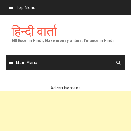
Skip
Top Menu
to
content
हिन्दी वार्ता
MS Excel in Hindi, Make money online, Finance in Hindi
Main Menu
Advertisement