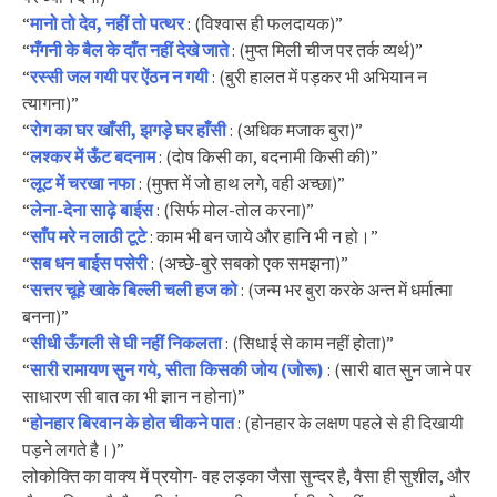
“
मानो तो देव, नहीं तो पत्थर
: (विश्वास ही फलदायक)”
“
मँगनी के बैल के दाँत नहीं देखे जाते
: (मुप्त मिली चीज पर तर्क व्यर्थ)”
“
रस्सी जल गयी पर ऐंठन न गयी
: (बुरी हालत में पड़कर भी अभियान न
त्यागना)”
“
रोग का घर खाँसी, झगड़े घर हाँसी
: (अधिक मजाक बुरा)”
“
लश्कर में ऊँट बदनाम
: (दोष किसी का, बदनामी किसी की)”
“
लूट में चरखा नफा
: (मुफ्त में जो हाथ लगे, वही अच्छा)”
“
लेना-देना साढ़े बाईस
: (सिर्फ मोल-तोल करना)”
“
साँप मरे न लाठी टूटे
: काम भी बन जाये और हानि भी न हो।”
“
सब धन बाईस पसेरी
: (अच्छे-बुरे सबको एक समझना)”
“
सत्तर चूहे खाके बिल्ली चली हज को
: (जन्म भर बुरा करके अन्त में धर्मात्मा
बनना)”
“
सीधी ऊँगली से घी नहीं निकलता
: (सिधाई से काम नहीं होता)”
“
सारी रामायण सुन गये, सीता किसकी जोय (जोरू)
: (सारी बात सुन जाने पर
साधारण सी बात का भी ज्ञान न होना)”
“
होनहार बिरवान के होत चीकने पात
: (होनहार के लक्षण पहले से ही दिखायी
पड़ने लगते है।)”
लोकोक्ति का वाक्य में प्रयोग- वह लड़का जैसा सुन्दर है, वैसा ही सुशील, और