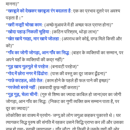
मानना)”
“
खरबूजे को देखकर खरबूजा रंग बदलता है
: एक का प्रभाव दूसरे पर अवश्य
पड़ता है।”
“
खरी मजूरी चोखा काम
: (अच्छे मुआवजे में ही अच्छा फल प्राप्त होना)”
“
खोदा पहाड़ निकली चुहिया
: (कठिन परिश्रम, थोड़ा लाभ)”
“
खेत खाये गदहा, मार खाये जोलहा
: (अपराध करे कोई, दण्ड मिले किसी और
को)”
“
गाँव का जोगी जोगड़ा, आन गाँव का सिद्ध
: (बाहर के व्यक्तियों का सम्मान, पर
अपने यहाँ के व्यक्तियों की कद्र नहीं)”
“
गुड़ खाय गुलगुले से परहेज
: (बनावटी परहेज)”
“
गोद में छोरा नगर में ढिंढोरा
: (पास की वस्तु का दूर जाकर ढूँढना)”
“
गाछे कटहल, ओठे तेल
: (काम होने के पहले ही फल पाने की इच्छा)”
“
गरजेसो बरसे नहीं
: (बकवादी कुछ नहीं करता)”
“
गुड़ गुड़, चेला चीनी
: (गुरु से शिष्य का ज्यादा काबिल हो जाना)घर का जोगी
जोगड़ा, आन गाँव का सिद्ध : (निकट का गुणी व्यक्ति कम सम्मान पाता है, पर
दूर का ज्यादा)”
लोकोक्ति का वाक्य में प्रयोग- जग्गू को लोग जगुआ कहकर पुकारते थे। घर
त्यागकर सिद्ध पुरुष की संगति में रहकर उसने सिद्धि प्राप्त कर ली और उसका
नाम हो गया- स्वामी जगदानन्द। गाँव लौटा, तो किसी ने उसके गुणों की ओर