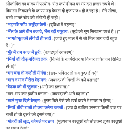
लोकोक्ति का वाक्य में प्रयोग- सेठ करोड़ीमल पर मेरे दस हजार रुपये थे।
दिवाला निकलने के कारण वह केवल दो हजार रु० ही दे रहा है। मैंने सोचा,
चलो भागते चोर की लंगोटी ही सही।
“
भइ गति साँप-छछूँदर केरी
: (दुविधा में पड़ना)”
“
भैंस के आगे बीन बजावे, भैंस रही पगुराय
: (मूर्ख को गुण सिखाना व्यर्थ है।)”
“
भागते भूत की लँगोटी ही सही
: (जाते हुए माल में से जो मिल जाय वही बहुत
है।)”
“
मुँह में राम बगल में छुरी
: (कपटपूर्ण आचरण)”
“
मियाँ की दौड़ मस्जिद तक
: (किसी के कार्यक्षेत्र या विचार शक्ति का सिमित
होना)”
“
मन चंगा तो कठौती में गंगा
: (हृदय पवित्र तो सब कुछ ठीक)”
“
मान न मान मैं तेरा मेहामन
: (जबरदस्ती किसी के गले पड़ना)”
“
मेढक को भी जुकाम
: (ओछे का इतराना)”
“मार-मार कर हकीम बनाना : (जबरदस्ती आगे बढ़ाना)”
“
माले मुफ्त दिले बेरहम
: (मुफ्त मिले पैसे को खर्च करने में ममता न होना)”
“
मियाँ-बीवी राजी तो क्या करेगा काजी
: (जब दो व्यक्ति परस्पर किसी बात पर
राजी हो तो दूसरे को इसमें क्या)”
“
मोहरों की लूट, कोयले पर छाप
: (मूल्यवान वस्तुओं को छोड़कर तुच्छ वस्तुओं
पर ध्यान देना)”