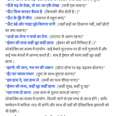
“
ऊँचे चढ़ के देखा, तो घर-घर एकै लेखा
: (सभी एक समान)”
“
ऊँट किस करवट बैठता है
: (किसकी जीत होती है।)”
“
ऊँट के मुँह में जीरा
: (जरूरत से बहुत कम)”
“
ऊँट बहे और गदहा पूछे कितना पानी
: (जहाँ बड़ों का ठिकाना नहीं, वहाँ छोटों
का क्या कहना)”
“
ऊधो का लेना न माधो का देना
: (लटपट से अलग रहना)”
“
ईश्वर की माया कहीं धूप कहीं छाया
: (ईश्वर की बातें विचित्र हैं।)”
लोकोक्ति का वाक्य में प्रयोग- कई बेचारे फुटपाथ पर ही रातें गुजारते हैं और
कई भव्य बंगलों में आनन्द करते हैं। सच है ईश्वर की माया कहीं धूप कहीं
छाया।
“
इतनी-सी जान, गज भर की जबान
: (छोटा होना पर बढ़-बढ़कर बोलना)”
“
ईंट का जवाब पत्थर
: (दुष्ट के साथ दुष्टता करना)”
“
इस हाथ दे, उस हाथ ले
: (कर्मो का फल शीघ्र पाना)”
“
ईश्वर की माया, कहीं धूप कहीं छाया
: (कहीं सुख, कहीं दुःख)”
“
एक पन्थ दो काज
: (एक काम से दूसरा काम हो जाना)”
लोकोक्ति का वाक्य में प्रयोग- दिल्ली जाने से एक पन्थ दो काज होंगे। कवि-
सम्मेलन में कविता-पाठ भी करेंगे और साथ ही वहाँ की ऐतिहासिक इमारतों को
भी देखेंगे।