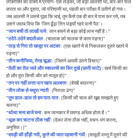
लोकोक्ति का वाक्य में प्रयोग- एक लड़का, जो बड़ा आलसी था, बार-बार फेल
करता था और दूसरा, जो परिश्रमी था, पहली बार परीक्षा में उतीर्ण हो गया।
जब आलसी ने उससे पूछा कि भाई, तुम कैसे एक ही बार में पास कर गये, तब
उसने जवाब दिया कि ‘जिन ढूँढ़ा तिन पाइयाँ गहरे पानी पैठ’।
“
जान बची तो लाखों पाये
: जान बचने से बड़ा कोई लाभ नहीं है।”
“
ठठेरे-ठठेरे बदलौअल
: (चालाक को चालक से काम पड़ना)”
“
ताड़ से गिरा तो खजूर पर अटका
: (एक खतरे में से निकलकर दूसरे खतरे में
पड़ना)”
“
तीन कनौजिया, तेरह चूल्हा
: (जितने आदमी उतने विचार)”
“
तेली का तेल जले और मशालची का सिर दुखे (छाती फाटे) :
खर्च किसी का
हो और बुरा किसी और को मालूम हो)”
“
तन पर नहीं लत्ता पान खाय अलबत्ता
: (शेखी बघारना)”
“
तीन लोक से मथुरा न्यारी
: (निराला ढंग)”
“
तुम डाल-डाल तो हम पात-पात
: (किसी की चाल को खूब समझते हुए
चलना)”
“
थोथा चना बाजे घना
: कम जानकार में घमण्ड अधिक होता है।”
“
थूक कर चाटना ठीक नहीं
: (देकर लेना ठीक नहीं, वचन-भंग करना,
अनुचित।)”
“
दमड़ी की हाँड़ी गयी, कुत्ते की जात पहचानी गयी
: (मामूली वस्तु में दूसरे की