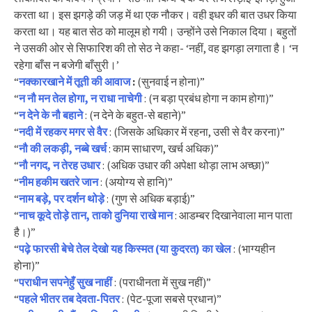
करता था। इस झगड़े की जड़ में था एक नौकर। वही इधर की बात उधर किया
करता था। यह बात सेठ को मालूम हो गयी। उन्होंने उसे निकाल दिया। बहुतों
ने उसकी ओर से सिफारिश की तो सेठ ने कहा- ‘नहीं, वह झगड़ा लगाता है। ‘न
रहेगा बाँस न बजेगी बाँसुरी।’
“
नक्कारखाने में तूती की आवाज
:
(सुनवाई न होना)”
“
न नौ मन तेल होगा, न राधा नाचेगी
: (न बड़ा प्रबंध होगा न काम होगा)”
“
न देने के नौ बहाने
: (न देने के बहुत-से बहाने)”
“
नदी में रहकर मगर से वैर
: (जिसके अधिकार में रहना, उसी से वैर करना)”
“
नौ की लकड़ी, नब्बे खर्च
: काम साधारण, खर्च अधिक)”
“
नौ नगद, न तेरह उधार
: (अधिक उधार की अपेक्षा थोड़ा लाभ अच्छा)”
“
नीम हकीम खतरे जान
: (अयोग्य से हानि)”
“
नाम बड़े, पर दर्शन थोड़े
: (गुण से अधिक बड़ाई)”
“
नाच कूदे तोड़े तान, ताको दुनिया राखे मान
: आडम्बर दिखानेवाला मान पाता
है।)”
“
पढ़े फारसी बेचे तेल देखो यह किस्मत (या कुदरत) का खेल
: (भाग्यहीन
होना)”
“
पराधीन सपनेहुँ सुख नाहीं
: (पराधीनता में सुख नहीं)”
“
पहले भीतर तब देवता-पितर
: (पेट-पूजा सबसे प्रधान)”