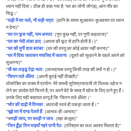
ध्यान नहीं दिया। ठीक ही कहा गया है: ‘घर का जोगी जोगड़ा, आन गाँव का
सिद्ध।’
“
घड़ी में घर जले, नौ घड़ी भद्रा
: (हानि के समय सुअवसर-कुअवसर पर ध्यान
न देना)”
“
घर पर फूस नहीं, नाम धनपत
: (गुण कुछ नहीं, पर गुणी कहलाना)”
“
घर का भेदी लंका ढाए
: (आपस की फूट से हानि होती है।)”
“
घर की मुर्गी दाल बराबर
: (घर की वस्तु का कोई आदर नहीं करना)”
“
घर में दिया जलाकर मसजिद में जलाना
: (दूसरे को सुधारने के पहले अपने को
सुधारना)”
“
घी का लड्डू टेढ़ा भला
: (लाभदायक वस्तु किसी तरह की क्यों न हो।)”
“
चिराग तले अँधेरा
: (अपनी बुराई नहीं दीखती)”
लोकोक्ति का वाक्य में प्रयोग- मेरे समधी सुरेशप्रसादजी तो तिलक-दहेज न
लेने का उपदेश देते फिरते है; पर अपने बेटे के ब्याह में दहेज के लिए ठाने हुए हैं।
उनके लिए यही कहावत लागू है कि ‘चिराग तले अँधेरा।’
“
चोर की दाढ़ी में तिनका
: अपराधी स्वयं ही पकड़ा जाता है।”
“
चूहे घर में दण्ड पेलते हैं
: (आभाव-ही-आभाव)”
“च
मड़ी जाय, पर दमड़ी न जाय
: (महा कंजूस)”
“
जिन ढूँढ़ा तिन पाइयाँ गहरे पानी पैठ
: (परिश्रम का फल अवश्य मिलता है)”