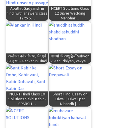
Apathit Gadyansh in
NCERT Solutions Class
hindi with answers class
12 Silver Wedding
12 to 5…
Manohar…
अलंकार की परिभाषा, भेद एवं
वाक्यों की अशुद्धियाँ Vakyon
उदाहरण - Alankar In Hindi
ki Ashudhiyan, Vakya…
NCERT Hindi Class 10
Short Hindi Essay on
Solutions Sakhi Kabir -
Diwali | Diwali par
SPARSH…
Nibandh |…