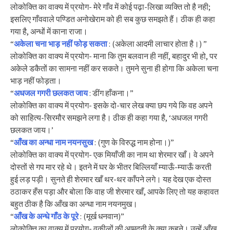
लोकोक्ति का वाक्य में प्रयोग- मेरे गाँव में कोई पढ़ा-लिखा व्यक्ति तो है नही;
इसलिए गाँववाले पण्डित अनोखेराम को ही सब कुछ समझते हैं। ठीक ही कहा
गया है, अन्धों में काना राजा।
“
अकेला चना भाड़ नहीं फोड़ सकता
: (अकेला आदमी लाचार होता है।) ”
लोकोक्ति का वाक्य में प्रयोग- माना कि तुम बलवान ही नहीं, बहादुर भी हो, पर
अकेले डकैतों का सामना नहीं कर सकते। तुमने सुना ही होगा कि अकेला चना
भाड़ नहीं फोड़ता।
“
अधजल गगरी छलकत जाय
: डींग हाँकना।”
लोकोक्ति का वाक्य में प्रयोग- इसके दो-चार लेख क्या छप गये कि वह अपने
को साहित्य-सिरमौर समझने लगा है। ठीक ही कहा गया है, ‘अधजल गगरी
छलकत जाय।’
“
आँख का अन्धा नाम नयनसुख
: (गुण के विरुद्ध नाम होना।)”
लोकोक्ति का वाक्य में प्रयोग- एक मियाँजी का नाम था शेरमार खाँ। वे अपने
दोस्तों से गप मार रहे थे। इतने में घर के भीतर बिल्लियाँ म्याऊँ-म्याऊँ करती
हुई लड़ पड़ी। सुनते ही शेरमार खाँ थर-थर काँपने लगे। यह देख एक दोस्त
ठठाकर हँस पड़ा और बोला कि वाह जी शेरमार खाँ, आपके लिए तो यह कहावत
बहुत ठीक है कि आँख का अन्धा नाम नयनमुख।
“
आँख के अन्धे गाँठ के पूरे
: (मूर्ख धनवान)”
लोकोक्ति का वाक्य में प्रयोग- वकीलों की आमदनी के क्या कहने। उन्हें आँख