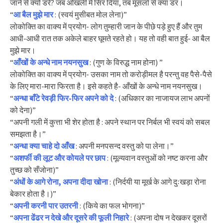
जाने से क्यों डरें? जब ओखली में सिर दिया, तब मूसलों से क्या डर।
“
आ बैल मुझे मार
: (स्वयं मुसीबत मोल लेना)”
लोकोक्ति का वाक्य में प्रयोग- लोग तुम्हारी जान के पीछे पड़े हुए हैं और तुम
आधी-आधी रात तक अकेले बाहर घूमते रहते हो। यह तो वही बात हुई- आ बैल
मुझे मार।
“
आँखों के अन्धे नाम नयनसुख
: (गुण के विरुद्ध नाम होना) ”
लोकोक्ति का वाक्य में प्रयोग- उसका नाम तो करोड़ीमल है परन्तु वह पैसे-पैसे
के लिए मारा-मारा फिरता है। इसे कहते है- आँखों के अन्धे नाम नयनसुख।
“
अन्धा बाँटे रेवड़ी फिर-फिर अपने को दे
: (अधिकार का नाजायज लाभ अपनों
को देना)”
“अपनी गली में कुत्ता भी शेर होता है : अपने स्थान पर निर्बल भी स्वयं को सबल
समझता है।”
“
अन्धा क्या चाहे दो आँख
: अपनी मनपसन्द वस्तु को पा लेना।”
“
अशर्फी की लूट और कोयले पर छाप
: (मूल्यवान वस्तुओं को नष्ट करना और
तुच्छ को सँजोना)”
“
अंधों के आगे रोना, अपना दीदा खोना
: (निर्दयी या मूर्ख के आगे दुःखड़ा रोना
बेकार होता है।)”
“
अपनी करनी पार उतरनी
: (किये का फल भोगना)”
“
अपना ढेंढर न देखे और दूसरे की फूली निहारे
: (अपना दोष न देखकर दूसरों