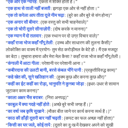
“
एक और एक ग्यारह
: एकता में शक्ति होती है।”
“
एक हाथ से ताली नहीं बजती
: झगड़ा एक ओर से नहीं होता।”
“
एक तो करेला आप तीता दूजे नीम चढ़ा
: (बुरे का और बुरे से संग होना)”
“
एक अनार सौ बीमार
: (एक वस्तु को सभी चाहनेवाले)”
“
एक तो चोरी दूसरे सीनाज़ोरी
: (दोष करके न मानना)”
“
एक म्यान में दो तलवार
: (एक स्थान पर दो उग्र विचार वाले)”
“
कहाँ राजा भोज कहाँ गाँगू तेली
: (उच्च और साधारण की तुलना कैसी)”
लोकोक्ति का वाक्य में प्रयोग- तुम सेठ करोड़ीमल के बेटे हो। मैं एक मजदूर
का बेटा। तुम्हारा हमारा और मेरा मेल कैसा ? कहाँ राजा भोज कहाँ गाँगू तेली।
“
कंगाली में आटा गीला
: परेशानी पर परेशानी आना।”
“
कबीरदास की उलटी बानी, बरसे कंबल भींगे पानी
: (प्रकृतीविरुद्ध काम)”
“
कहे खेत की, सुने खलिहान की
: (हुक्म कुछ और करना कुछ और)”
“
कहीं का ईट कहीं का रोड़ा, भानुमति ने कुनबा जोड़ा
: (इधर-उधर से सामान
जुटाकर काम करना)”
“
काला अक्षर भैंस बराबर
: (निरा अनपढ़)”
“
काबुल में क्या गदहे नहीं होते
: (अच्छे बुरे सभी जगह हैं।)”
“
का वर्षा जब कृषि सुखाने
: (मौका बीत जाने पर कार्य करना व्यर्थ है।)”
“
काठ की हाँड़ी दूसरी बार नहीं चढ़ती
: (कपट का फल अच्छा नहीं होता)”
“
किसी का घर जले, कोई तापे
: (दूसरे का दुःख में देखकर अपने को सुखी