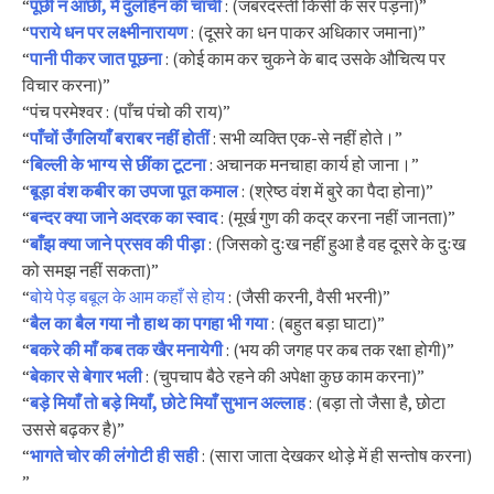
“
पूछी न आछी, मैं दुलहिन की चाची
: (जबरदस्ती किसी के सर पड़ना)”
“
पराये धन पर लक्ष्मीनारायण
: (दूसरे का धन पाकर अधिकार जमाना)”
“
पानी पीकर जात पूछना
: (कोई काम कर चुकने के बाद उसके औचित्य पर
विचार करना)”
“पंच परमेश्वर : (पाँच पंचो की राय)”
“
पाँचों उँगलियाँ बराबर नहीं होतीं
: सभी व्यक्ति एक-से नहीं होते।”
“
बिल्ली के भाग्य से छींका टूटना
: अचानक मनचाहा कार्य हो जाना।”
“
बूड़ा वंश कबीर का उपजा पूत कमाल
: (श्रेष्ठ वंश में बुरे का पैदा होना)”
“
बन्दर क्या जाने अदरक का स्वाद
: (मूर्ख गुण की कद्र करना नहीं जानता)”
“
बाँझ क्या जाने प्रसव की पीड़ा
: (जिसको दुःख नहीं हुआ है वह दूसरे के दुःख
को समझ नहीं सकता)”
“
बोये पेड़ बबूल के आम कहाँ से होय
: (जैसी करनी, वैसी भरनी)”
“
बैल का बैल गया नौ हाथ का पगहा भी गया
: (बहुत बड़ा घाटा)”
“
बकरे की माँ कब तक खैर मनायेगी
: (भय की जगह पर कब तक रक्षा होगी)”
“
बेकार से बेगार भली
: (चुपचाप बैठे रहने की अपेक्षा कुछ काम करना)”
“
बड़े मियाँ तो बड़े मियाँ, छोटे मियाँ सुभान अल्लाह
: (बड़ा तो जैसा है, छोटा
उससे बढ़कर है)”
“
भागते चोर की लंगोटी ही सही
: (सारा जाता देखकर थोड़े में ही सन्तोष करना)
”