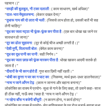
पहचान।)”
“
दमड़ी की बुलबुल, नौ टका दलाली
: ( काम साधारण, खर्च अधिक)”
“
दाल-भात मेंमूसलचन्द
: (बेकार दखल देना)”
“
दुधारू गाय की दो लात भी भली
: (जिससे लाभ होता हो, उसकी बातें भी सह
लेनी चाहिए)”
“
दूध का जला मट्ठा भी फूंक-फूंक कर पीता है
: (एक बार धोखा खा जाने पर
सावधान हो जाना)”
“
दूर का ढोल सुहावना
: (दूर से कोई चीज अच्छी लगती है।)”
“
देशी मुर्गी, विलायती बोल
: (बेमेल काम करना)”
“
दूध का दूध पानी का पानी
: सही निर्णय।”
“
दूध का जला छाछ को फूंक मारकर पीता है
: धोखा खाकर आदमी सतर्क हो
जाता है।”
“
दीवारों के भी कान होते हैं
: गुप्त बात छिपी नहीं रहती।”
“
धोबी का कुत्ता न घर का न घाट का
: (निकम्मा, व्यर्थ इधर-उधर डालनेवाला)”
“
नाच न जाने आँगन टेढ़
: (काम न जानना और बहाना बनाना)”
लोकोक्ति का वाक्य में प्रयोग- सुधा से गाने के लिए कहा, तो उसने कहा- साज
ही ठीक नहीं, गाऊँ क्या ?कहा है: ‘नाच न जाने आँगन टेढ़।’
“
न रहेगा बाँस न बजेगी बाँसुरी
: (न कारण होगा, न कार्य होगा)”
लोकोक्ति का वाक्य में प्रयोग- सेठ माणिकचन्द के घर रोज लड़ाई-झगड़ा हुआ