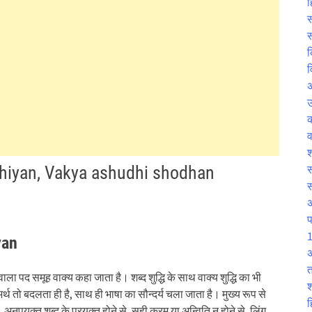
ह
स
स
क
व
उ
व
श
hudhiyan, Vakya ashudhi shodhan
स
प
1
yan
अ
त
ाला पद समूह वाक्य कहा जाता है। शब्द शुद्धि के साथ वाक्य शुद्धि का भी
श
 का अर्थ तो बदलता ही है, साथ ही भाषा का सौन्दर्य चला जाता है। मुख्य रूप से
ह
, अनुपयुक्त शब्द के प्रयुक्त होने से, सही क्रम या अन्विति न होने से, लिंग,