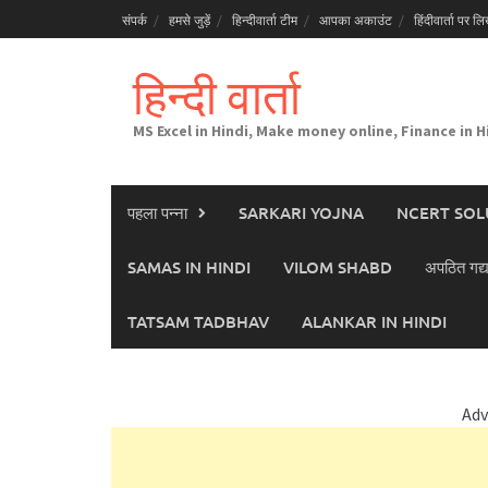
Skip
संपर्क
हमसे जुड़ें
हिन्दीवार्ता टीम
आपका अकाउंट
हिंदीवार्ता पर लिख
to
content
हिन्दी वार्ता
MS Excel in Hindi, Make money online, Finance in H
पहला पन्ना
SARKARI YOJNA
NCERT SOL
SAMAS IN HINDI
VILOM SHABD
अपठित गद्य
TATSAM TADBHAV
ALANKAR IN HINDI
Adv