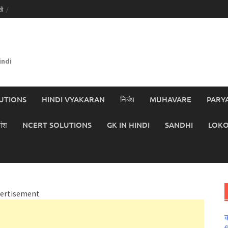
ें
indi
UTIONS
HINDI VYAKARAN
निबंध
MUHAVARE
PARY
ांश
NCERT SOLUTIONS
GK IN HINDI
SANDHI
LOKO
ertisement
क