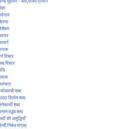
िन्दी मुहावरे - अर्थ,वाक्य प्रयोग
ंज्ञा
र्वनाम
्रिया
िशेषण
अवयव
पसर्ग
कारक
र्ण विचार
ब्द विचार
ंधि
समास
अलंकार
र्यायवाची शब्द
000 विलोम शब्द
नेकार्थी शब्द
त्सम तद्भव शब्द
ब्दों की अशुद्धियाँ
िन्दी निबंध संग्रह