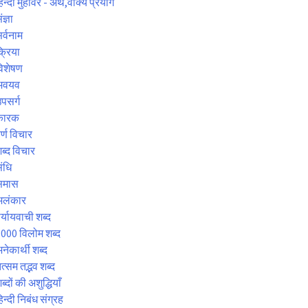
िन्दी मुहावरे - अर्थ,वाक्य प्रयोग
ंज्ञा
र्वनाम
्रिया
िशेषण
अवयव
पसर्ग
कारक
र्ण विचार
ब्द विचार
ंधि
समास
अलंकार
र्यायवाची शब्द
000 विलोम शब्द
नेकार्थी शब्द
त्सम तद्भव शब्द
ब्दों की अशुद्धियाँ
िन्दी निबंध संग्रह