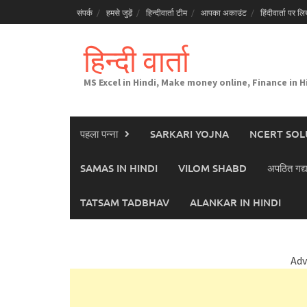
Skip
संपर्क
हमसे जुड़ें
हिन्दीवार्ता टीम
आपका अकाउंट
हिंदीवार्ता पर लिख
to
content
हिन्दी वार्ता
MS Excel in Hindi, Make money online, Finance in H
पहला पन्ना
SARKARI YOJNA
NCERT SOL
SAMAS IN HINDI
VILOM SHABD
अपठित गद्य
TATSAM TADBHAV
ALANKAR IN HINDI
Adv