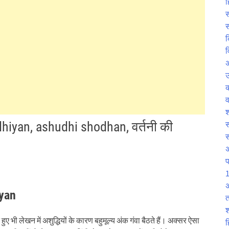
ह
स
स
क
व
उ
व
श
udhiyan, ashudhi shodhan, वर्तनी की
स
प
1
अ
iyan
त
श
े हुए भी लेखन में अशुद्धियों के कारण बहुमूल्य अंक गंवा बैठते हैं। अक्सर ऐसा
ह