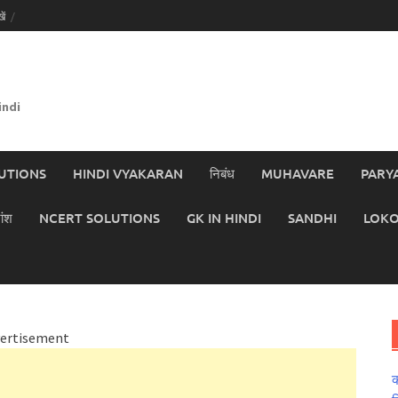
ें
indi
UTIONS
HINDI VYAKARAN
निबंध
MUHAVARE
PARY
ांश
NCERT SOLUTIONS
GK IN HINDI
SANDHI
LOKO
ertisement
क