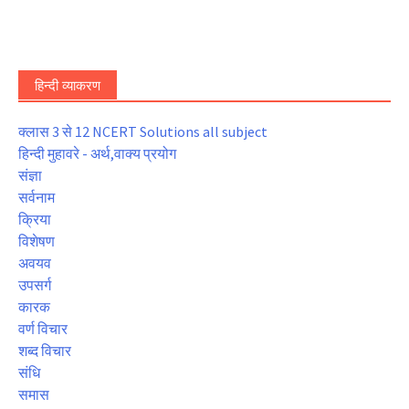
हिन्दी व्याकरण
क्लास 3 से 12 NCERT Solutions all subject
हिन्दी मुहावरे - अर्थ,वाक्य प्रयोग
संज्ञा
सर्वनाम
क्रिया
विशेषण
अवयव
उपसर्ग
कारक
वर्ण विचार
शब्द विचार
संधि
समास