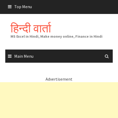
Skip
Top Menu
to
content
हिन्दी वार्ता
MS Excel in Hindi, Make money online, Finance in Hindi
Main Menu
Advertisement