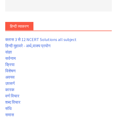
हिन्दी व्याकरण
क्लास 3 से 12 NCERT Solutions all subject
हिन्दी मुहावरे - अर्थ,वाक्य प्रयोग
संज्ञा
सर्वनाम
क्रिया
विशेषण
अवयव
उपसर्ग
कारक
वर्ण विचार
शब्द विचार
संधि
समास