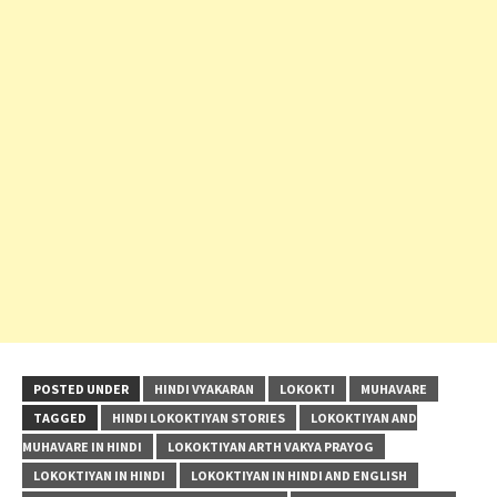
POSTED UNDER
HINDI VYAKARAN
LOKOKTI
MUHAVARE
TAGGED
HINDI LOKOKTIYAN STORIES
LOKOKTIYAN AND
MUHAVARE IN HINDI
LOKOKTIYAN ARTH VAKYA PRAYOG
LOKOKTIYAN IN HINDI
LOKOKTIYAN IN HINDI AND ENGLISH