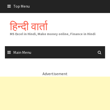
Skip
Top Menu
to
content
हिन्दी वार्ता
MS Excel in Hindi, Make money online, Finance in Hindi
Main Menu
Advertisement