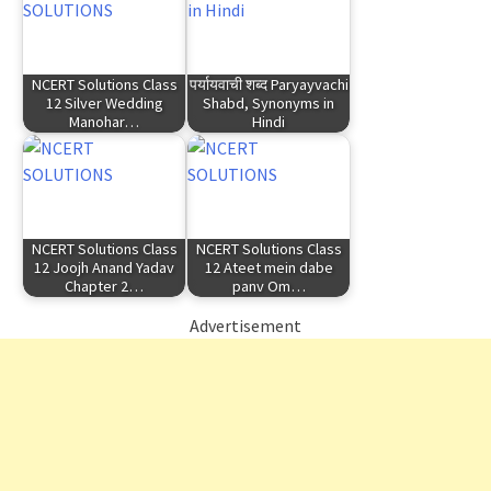
NCERT Solutions Class
पर्यायवाची शब्द Paryayvachi
12 Silver Wedding
Shabd, Synonyms in
Manohar…
Hindi
NCERT Solutions Class
NCERT Solutions Class
12 Joojh Anand Yadav
12 Ateet mein dabe
Chapter 2…
panv Om…
Advertisement