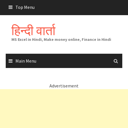
Skip
Top Menu
to
content
हिन्दी वार्ता
MS Excel in Hindi, Make money online, Finance in Hindi
Main Menu
Advertisement