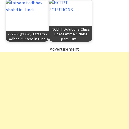
NCERT Solutions Class
तत्सम तद्भव शब्द (Tatsam -
12 Ateet mein dabe
Tadbhav Shabd in Hindi)
panv Om…
Advertisement