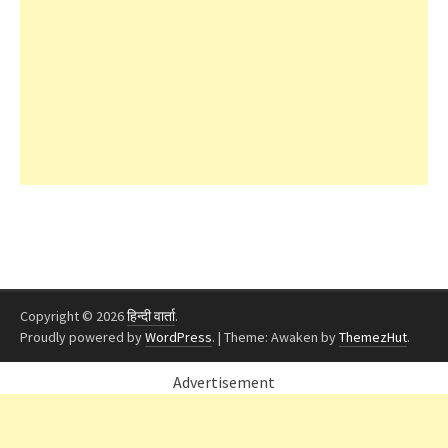
Copyright © 2026
हिन्दी वार्ता
.
Proudly powered by
WordPress
.
|
Theme: Awaken by
ThemezHut
.
Advertisement