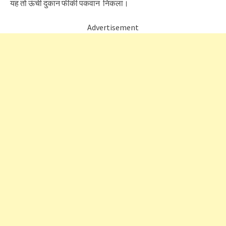
यह तो ऊंची दुकान फीकी पकवान निकला।
Advertisement