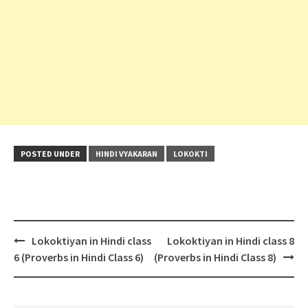
POSTED UNDER
HINDI VYAKARAN
LOKOKTI
Post
Lokoktiyan in Hindi class
Lokoktiyan in Hindi class 8
navigation
6 (Proverbs in Hindi Class 6)
(Proverbs in Hindi Class 8)