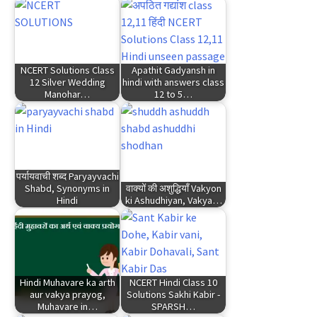
NCERT Solutions Class
Apathit Gadyansh in
12 Silver Wedding
hindi with answers class
Manohar…
12 to 5…
पर्यायवाची शब्द Paryayvachi
Shabd, Synonyms in
वाक्यों की अशुद्धियाँ Vakyon
Hindi
ki Ashudhiyan, Vakya…
Hindi Muhavare ka arth
NCERT Hindi Class 10
aur vakya prayog,
Solutions Sakhi Kabir -
Muhavare in…
SPARSH…