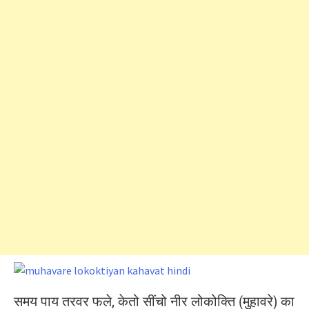
समय पाय तरवर फले, केतो सींचो नीर लोकोक्ति (मुहावरे) का