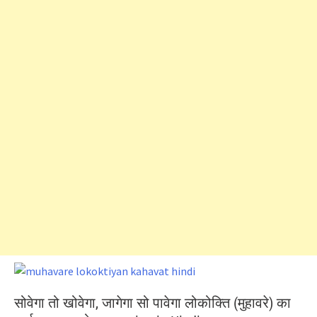
सोवेगा तो खोवेगा, जागेगा सो पावेगा लोकोक्ति (मुहावरे) का