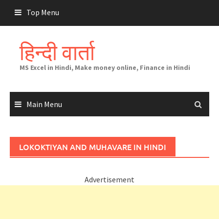
Skip
Top Menu
to
content
हिन्दी वार्ता
MS Excel in Hindi, Make money online, Finance in Hindi
Main Menu
LOKOKTIYAN AND MUHAVARE IN HINDI
Advertisement