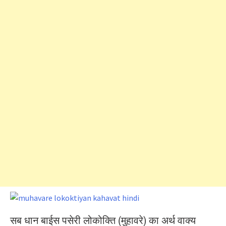
सब धान बाईस पसेरी लोकोक्ति (मुहावरे) का अर्थ वाक्य