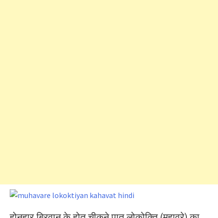
होनहार बिरवान के होत चीकने पात लोकोक्ति (मुहावरे) का