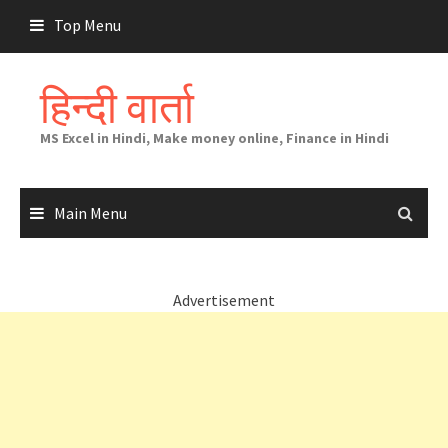
Skip
Top Menu
to
content
हिन्दी वार्ता
MS Excel in Hindi, Make money online, Finance in Hindi
Main Menu
Advertisement