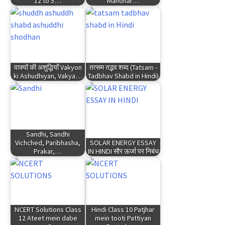
12 to 5…
Manohar…
वाक्यों की अशुद्धियाँ Vakyon
तत्सम तद्भव शब्द (Tatsam -
ki Ashudhiyan, Vakya…
Tadbhav Shabd in Hindi)
Sandhi, Sandhi
Vichched, Paribhasha,
SOLAR ENERGY ESSAY
Prakar,…
IN HINDI सौर ऊर्जा पर निबंध
NCERT Solutions Class
Hindi Class 10 Patjhar
12 Ateet mein dabe
mein tooti Pattiyan