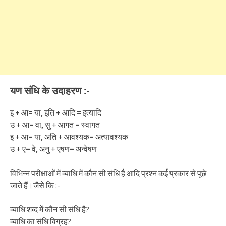
यण संधि के उदाहरण :-
इ + आ= या, इति + आदि = इत्यादि
उ + आ= वा, सु + आगत = स्वागत
इ + आ= या, अति + आवश्यक= अत्यावश्यक
उ + ए= वे, अनु + एषण= अन्वेषण
विभिन्न परीक्षाओं में व्याधि में कौन सी संधि है आदि प्रश्न कई प्रकार से पूछे
जाते हैं।जैसे कि :-
व्याधि शब्द में कौन सी संधि है?
व्याधि का संधि विग्रह?