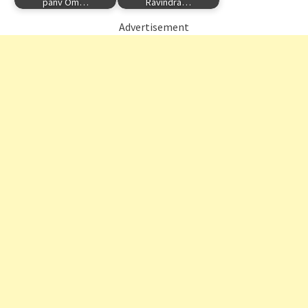
panv Om…
Ravindra…
Advertisement