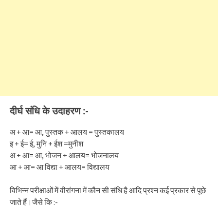
दीर्घ संधि के उदाहरण :-
अ + आ= आ, पुस्तक + आलय = पुस्तकालय
इ + ई= ई, मुनि + ईश =मुनीश
अ + आ= आ, भोजन + आलय= भोजनालय
आ + आ= आ विद्या + आलय= विद्यालय
विभिन्न परीक्षाओं में वीरांगना में कौन सी संधि है आदि प्रश्न कई प्रकार से पूछे
जाते हैं।जैसे कि :-