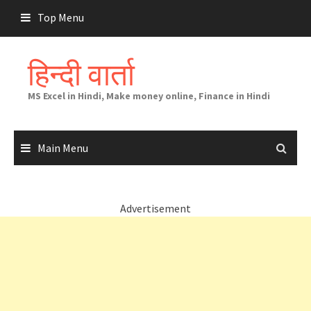
Skip
Top Menu
to
content
हिन्दी वार्ता
MS Excel in Hindi, Make money online, Finance in Hindi
Main Menu
Advertisement