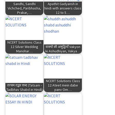
Sandhi, Sandhi
Apathit Gadyansh in
Vichched, Paribhasha,
hindi with answers class
Prakar,…
12 to 5…
NCERT Solutions Class
12 Silver Wedding
वाक्यों की अशुद्धियाँ Vakyon
Manohar…
ki Ashudhiyan, Vakya…
NCERT Solutions Class
तत्सम तद्भव शब्द (Tatsam -
12 Ateet mein dabe
Tadbhav Shabd in Hindi)
panv Om…