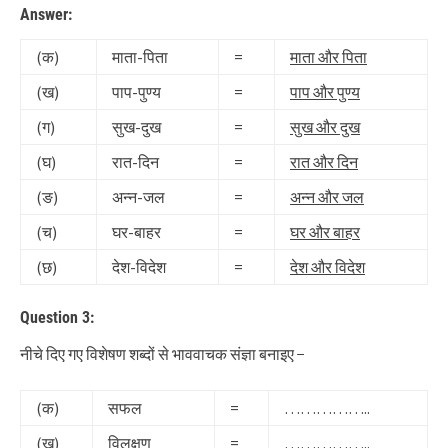
Answer:
(क)
माता-पिता
=
माता और पिता
(ख)
पाप-पुण्य
=
पाप और पुण्य
(ग)
सुख-दुख
=
सुख और दुख
(घ)
रात-दिन
=
रात और दिन
(ङ)
अन्न-जल
=
अन्न और जल
(च)
घर-बाहर
=
घर और बाहर
(छ)
देश-विदेश
=
देश और विदेश
Question 3:
नीचे दिए गए विशेषण शब्दों से भाववाचक संज्ञा बनाइए −
(क)
सफल
=
……………..
(ख)
विलक्षण
=
……………..