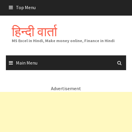
Skip
Top Menu
to
content
हिन्दी वार्ता
MS Excel in Hindi, Make money online, Finance in Hindi
Main Menu
Advertisement