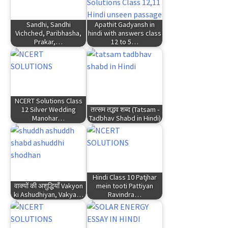
Sandhi, Sandhi
Apathit Gadyansh in
Vichched, Paribhasha,
hindi with answers class
Prakar,…
12 to 5…
NCERT Solutions Class
12 Silver Wedding
तत्सम तद्भव शब्द (Tatsam -
Manohar…
Tadbhav Shabd in Hindi)
Hindi Class 10 Patjhar
वाक्यों की अशुद्धियाँ Vakyon
mein tooti Pattiyan
ki Ashudhiyan, Vakya…
Ravindra…