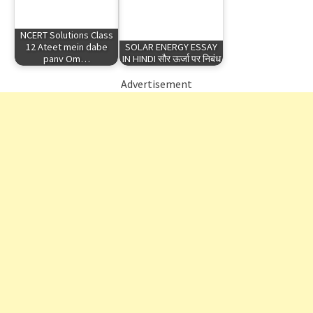
NCERT Solutions Class
12 Ateet mein dabe
SOLAR ENERGY ESSAY
panv Om…
IN HINDI सौर ऊर्जा पर निबंध
Advertisement