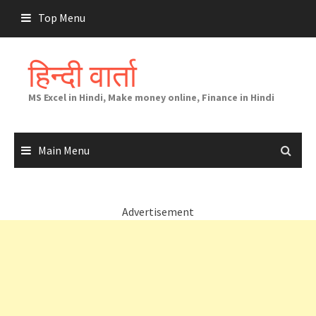
Skip
Top Menu
to
content
हिन्दी वार्ता
MS Excel in Hindi, Make money online, Finance in Hindi
Main Menu
Advertisement