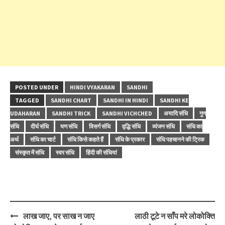
POSTED UNDER
HINDI VYAKARAN
SANDHI
TAGGED
SANDHI CHART
SANDHI IN HINDI
SANDHI KE
UDAHARAN
SANDHI TRICK
SANDHI VICHCHED
अयादि संधि
गुण
संधि
दीर्घ संधि
यण संधि
विसर्ग संधि
वृद्धि संधि
व्यंजन संधि
संधि का
अर्थ
संधि का चार्ट
संधि किसे कहते हैं
संधि के प्रकार
संधि पहचानने की ट्रिक
संस्कृत में संधि
स्वर संधि
हिंदी की संधियां
Post
लाख जाए, पर साख न जाए
लाठी टूटे न साँप मरे लोकोक्ति