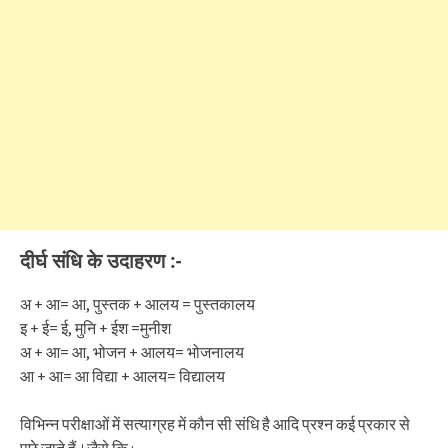
दीर्घ संधि के उदाहरण :-
अ + आ= आ, पुस्तक + आलय = पुस्तकालय
इ + ई= ई, मुनि + ईश =मुनीश
अ + आ= आ, भोजन + आलय= भोजनालय
आ + आ= आ विद्या + आलय= विद्यालय
विभिन्न परीक्षाओं में सत्याग्रह में कौन सी संधि है आदि प्रश्न कई प्रकार से