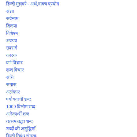
हिन्दी मुहावरे - अर्थ,वाक्य प्रयोग
संज्ञा
सर्वनाम
क्रिया
विशेषण
अवयव
उपसर्ग
कारक
वर्ण विचार
शब्द विचार
संधि
समास
अलंकार
पर्यायवाची शब्द
1000 विलोम शब्द
अनेकार्थी शब्द
तत्सम तद्भव शब्द
शब्दों की अशुद्धियाँ
हिन्दी निबंध संग्रह