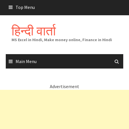
Skip
Top Menu
to
content
हिन्दी वार्ता
MS Excel in Hindi, Make money online, Finance in Hindi
Main Menu
Advertisement