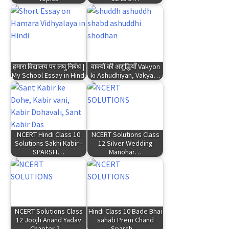
हमारा विद्यालय पर लघु निबंध |
वाक्यों की अशुद्धियाँ Vakyon
My School Essay in Hindi
ki Ashudhiyan, Vakya…
NCERT Hindi Class 10
NCERT Solutions Class
Solutions Sakhi Kabir -
12 Silver Wedding
SPARSH…
Manohar…
NCERT Solutions Class
Hindi Class 10 Bade Bhai
12 Joojh Anand Yadav
sahab Prem Chand
Chapter 2…
Sparsh…