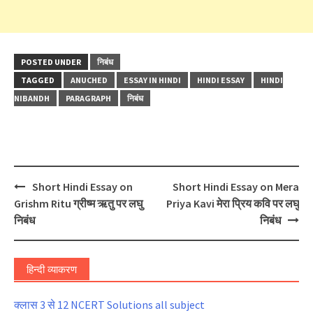
POSTED UNDER
निबंध
TAGGED
ANUCHED
ESSAY IN HINDI
HINDI ESSAY
HINDI
NIBANDH
PARAGRAPH
निबंध
Post
Short Hindi Essay on
Short Hindi Essay on Mera
navigation
Grishm Ritu ग्रीष्म ऋतु पर लघु
Priya Kavi मेरा प्रिय कवि पर लघु
निबंध
निबंध
हिन्दी व्याकरण
क्लास 3 से 12 NCERT Solutions all subject