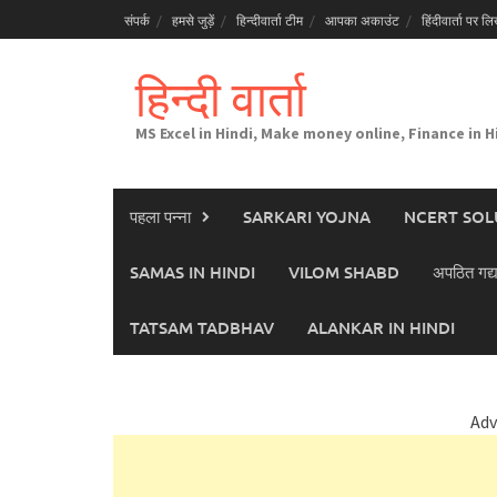
Skip
संपर्क
हमसे जुड़ें
हिन्दीवार्ता टीम
आपका अकाउंट
हिंदीवार्ता पर लिख
to
content
हिन्दी वार्ता
MS Excel in Hindi, Make money online, Finance in H
पहला पन्ना
SARKARI YOJNA
NCERT SOL
SAMAS IN HINDI
VILOM SHABD
अपठित गद्य
TATSAM TADBHAV
ALANKAR IN HINDI
Adv