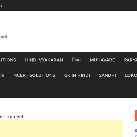
ें
indi
UTIONS
HINDI VYAKARAN
निबंध
MUHAVARE
PARY
ांश
NCERT SOLUTIONS
GK IN HINDI
SANDHI
LOKO
ertisement
क