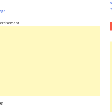
प
स
ertisement
हब