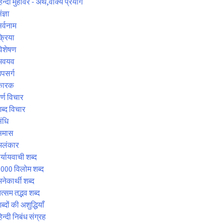
िन्दी मुहावरे - अर्थ,वाक्य प्रयोग
ंज्ञा
र्वनाम
्रिया
िशेषण
अवयव
पसर्ग
कारक
र्ण विचार
ब्द विचार
ंधि
समास
अलंकार
र्यायवाची शब्द
000 विलोम शब्द
नेकार्थी शब्द
त्सम तद्भव शब्द
ब्दों की अशुद्धियाँ
िन्दी निबंध संग्रह