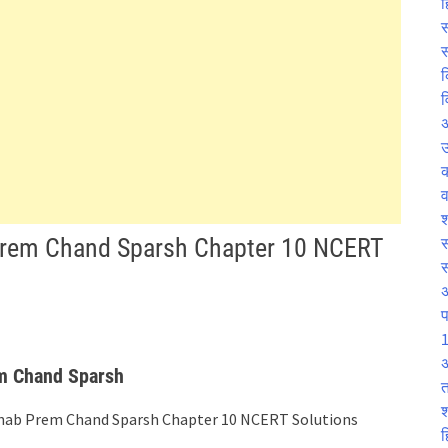
ह
स
स
क
व
उ
व
श
 Prem Chand Sparsh Chapter 10 NCERT
स
प
1
अ
em Chand Sparsh
त
श
sahab Prem Chand Sparsh Chapter 10 NCERT Solutions
ह