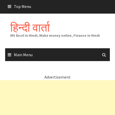
Skip
Top Menu
to
content
हिन्दी वार्ता
MS Excel in Hindi, Make money online, Finance in Hindi
Main Menu
Advertisement