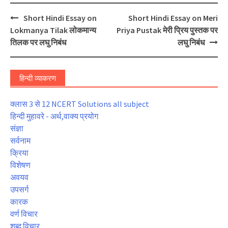
Post
Short Hindi Essay on
Short Hindi Essay on Meri
navigation
Lokmanya Tilak लोकमान्य
Priya Pustak मेरी प्रिय पुस्तक पर
तिलक पर लघु निबंध
लघु निबंध
हिन्दी व्याकरण
क्लास 3 से 12 NCERT Solutions all subject
हिन्दी मुहावरे - अर्थ,वाक्य प्रयोग
संज्ञा
सर्वनाम
क्रिया
विशेषण
अवयव
उपसर्ग
कारक
वर्ण विचार
शब्द विचार