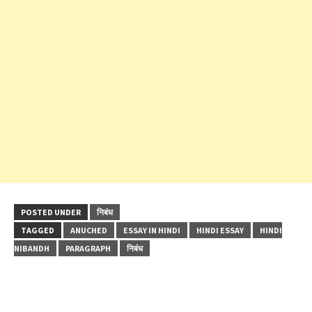
POSTED UNDER
निबंध
TAGGED
ANUCHED
ESSAY IN HINDI
HINDI ESSAY
HINDI
NIBANDH
PARAGRAPH
निबंध