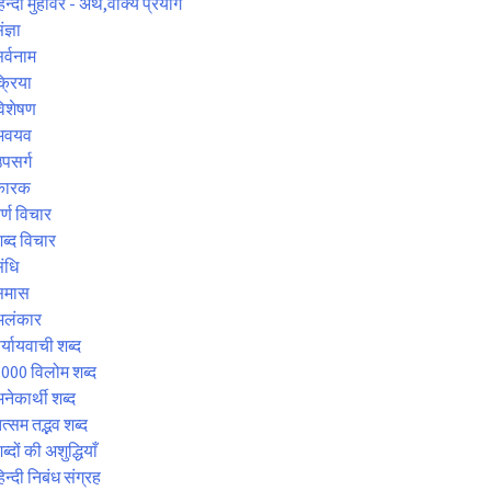
िन्दी मुहावरे - अर्थ,वाक्य प्रयोग
ंज्ञा
र्वनाम
्रिया
िशेषण
अवयव
पसर्ग
कारक
र्ण विचार
ब्द विचार
ंधि
समास
अलंकार
र्यायवाची शब्द
000 विलोम शब्द
नेकार्थी शब्द
त्सम तद्भव शब्द
ब्दों की अशुद्धियाँ
िन्दी निबंध संग्रह