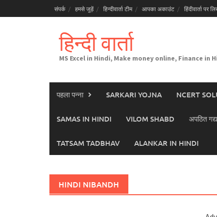
Skip
संपर्क
हमसे जुड़ें
हिन्दीवार्ता टीम
आपका अकाउंट
हिंदीवार्ता पर लिख
to
content
हिन्दी वार्ता
MS Excel in Hindi, Make money online, Finance in H
पहला पन्ना
SARKARI YOJNA
NCERT SOL
SAMAS IN HINDI
VILOM SHABD
अपठित गद्य
TATSAM TADBHAV
ALANKAR IN HINDI
HINDI NIBANDH
Adv