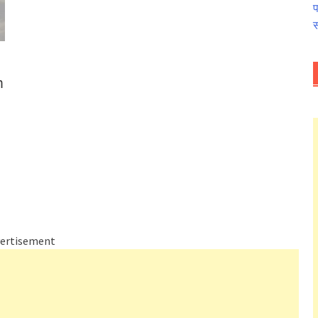
प
स
n
ertisement