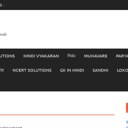
ें
indi
UTIONS
HINDI VYAKARAN
निबंध
MUHAVARE
PARY
ांश
NCERT SOLUTIONS
GK IN HINDI
SANDHI
LOKO
क
ertisement