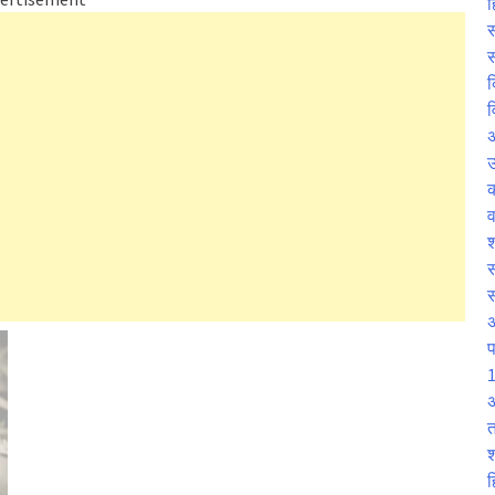
ह
स
स
क
व
उ
व
श
स
प
1
अ
त
श
ह