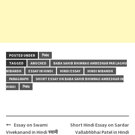
POSTED UNDER
निबंध
TAGGED
ANUCHED
BABA SAHIB BHIMRAO AMBEDKAR PAR LAGHU
NIBANDH
ESSAY IN HINDI
HINDI ESSAY
HINDI NIBANDH
PARAGRAPH
SHORT ESSAY ON BABA SAHIB BHIMRAO AMBEDKAR IN
HINDI
निबंध
Post
Essay on Swami
Short Hindi Essay on Sardar
navigation
Vivekanand in Hindi स्वामी
Vallabhbhai Patel in Hindi