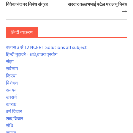
विवेकानंद पर निबंध संग्रह
सरदार वल्लभभाई पटेल पर लघु निबंध
हिन्दी व्याकरण
क्लास 3 से 12 NCERT Solutions all subject
हिन्दी मुहावरे - अर्थ,वाक्य प्रयोग
संज्ञा
सर्वनाम
क्रिया
विशेषण
अवयव
उपसर्ग
कारक
वर्ण विचार
शब्द विचार
संधि
समास