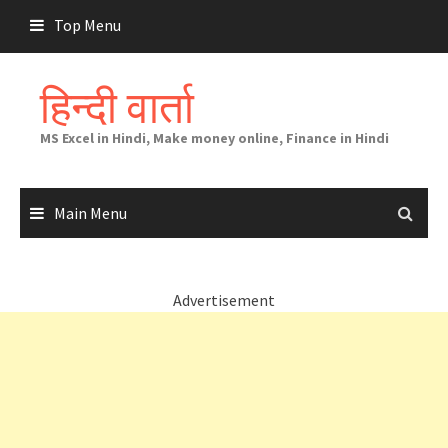
Skip
Top Menu
to
content
हिन्दी वार्ता
MS Excel in Hindi, Make money online, Finance in Hindi
Main Menu
Advertisement