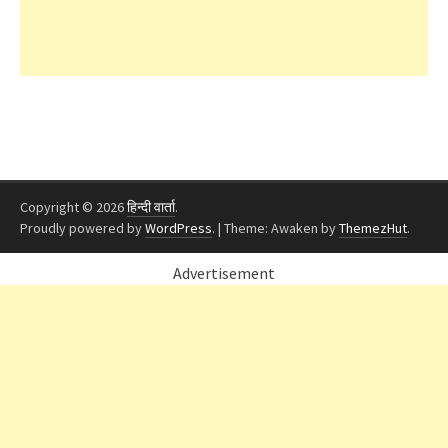
Copyright © 2026
हिन्दी वार्ता
.
Proudly powered by
WordPress
.
|
Theme: Awaken by
ThemezHut
.
Advertisement