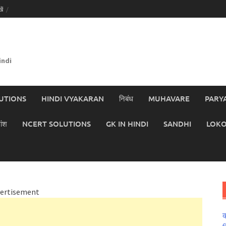
ें
indi
UTIONS
HINDI VYAKARAN
निबंध
MUHAVARE
PARY
ांश
NCERT SOLUTIONS
GK IN HINDI
SANDHI
LOKO
ertisement
क