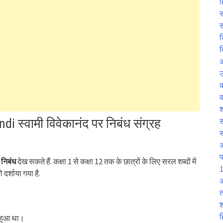
ह
स
स
क
व
उ
व
श
 स्वामी विवेकानंद पर निबंध संग्रह
स
प
 निबंध
देख सकते हैं. कक्षा 1 से कक्षा 12 तक के छात्रों के लिए सरल शब्दों में
1
 दर्शाया गया है.
अ
त
श
ह
ं हुआ था।