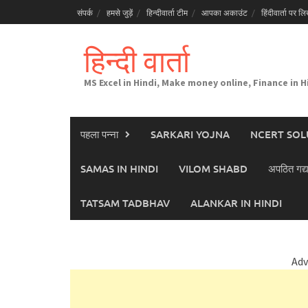
Skip
संपर्क
हमसे जुड़ें
हिन्दीवार्ता टीम
आपका अकाउंट
हिंदीवार्ता पर लिख
to
content
हिन्दी वार्ता
MS Excel in Hindi, Make money online, Finance in H
पहला पन्ना
SARKARI YOJNA
NCERT SOL
SAMAS IN HINDI
VILOM SHABD
अपठित गद्य
TATSAM TADBHAV
ALANKAR IN HINDI
Adv