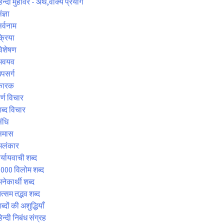
िन्दी मुहावरे - अर्थ,वाक्य प्रयोग
ंज्ञा
र्वनाम
्रिया
िशेषण
अवयव
पसर्ग
कारक
र्ण विचार
ब्द विचार
ंधि
समास
अलंकार
र्यायवाची शब्द
000 विलोम शब्द
नेकार्थी शब्द
त्सम तद्भव शब्द
ब्दों की अशुद्धियाँ
िन्दी निबंध संग्रह