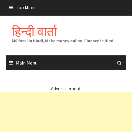
Skip
Top Menu
to
content
हिन्दी वार्ता
MS Excel in Hindi, Make money online, Finance in Hindi
Main Menu
Advertisement