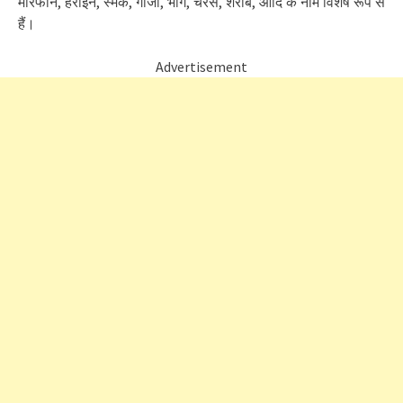
मारफीन, हेरोइन, स्मैक, गांजा, भांग, चरस, शराब, आदि के नाम विशेष रूप से
हैं।
Advertisement