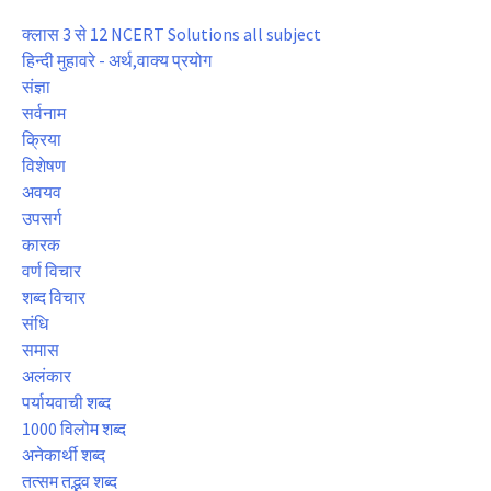
क्लास 3 से 12 NCERT Solutions all subject
हिन्दी मुहावरे - अर्थ,वाक्य प्रयोग
संज्ञा
सर्वनाम
क्रिया
विशेषण
अवयव
उपसर्ग
कारक
वर्ण विचार
शब्द विचार
संधि
समास
अलंकार
पर्यायवाची शब्द
1000 विलोम शब्द
अनेकार्थी शब्द
तत्सम तद्भव शब्द