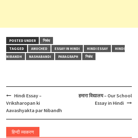
POSTED UNDER
निबंध
TAGGED
ANUCHED
ESSAY IN HINDI
HINDI ESSAY
HINDI
NIBANDH
NASHABANDI
PARAGRAPH
निबंध
Post
Hindi Essay –
हमारा विद्यालय – Our School
navigation
Vriksharopan ki
Essay in Hindi
Aavashyakta par Nibandh
हिन्दी व्याकरण