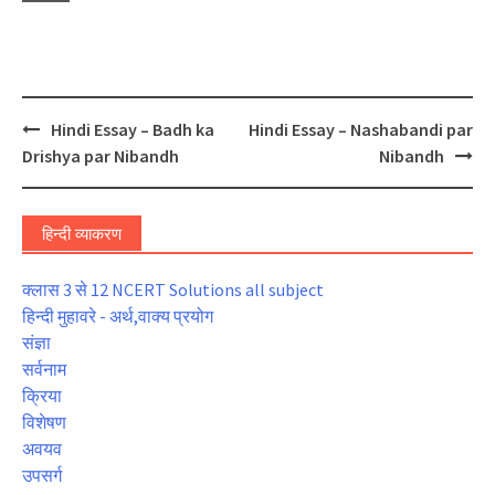
Post
Hindi Essay – Badh ka
Hindi Essay – Nashabandi par
navigation
Drishya par Nibandh
Nibandh
हिन्दी व्याकरण
क्लास 3 से 12 NCERT Solutions all subject
हिन्दी मुहावरे - अर्थ,वाक्य प्रयोग
संज्ञा
सर्वनाम
क्रिया
विशेषण
अवयव
उपसर्ग