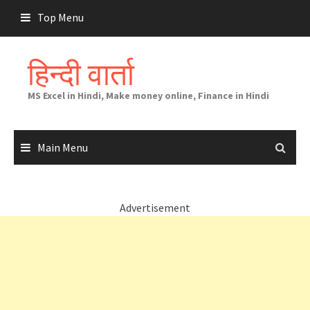
Skip
Top Menu
to
content
हिन्दी वार्ता
MS Excel in Hindi, Make money online, Finance in Hindi
Main Menu
Advertisement