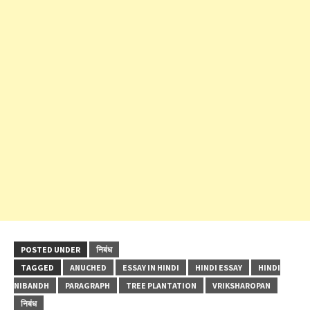
POSTED UNDER
निबंध
TAGGED
ANUCHED
ESSAY IN HINDI
HINDI ESSAY
HINDI
NIBANDH
PARAGRAPH
TREE PLANTATION
VRIKSHAROPAN
निबंध