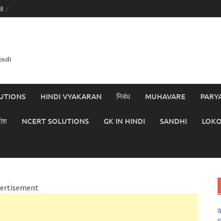
ें
indi
UTIONS
HINDI VYAKARAN
निबंध
MUHAVARE
PARY
ांश
NCERT SOLUTIONS
GK IN HINDI
SANDHI
LOKO
ertisement
क