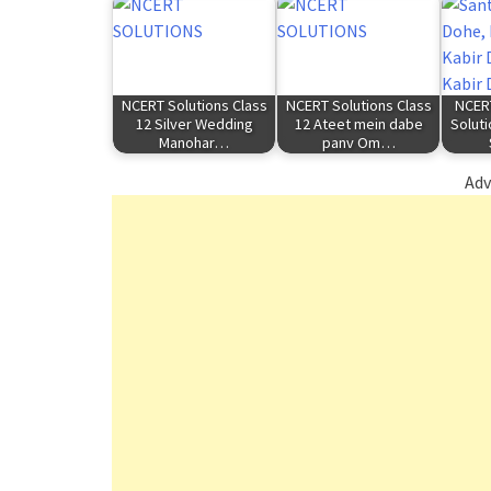
NCERT Solutions Class
NCERT Solutions Class
NCERT
12 Silver Wedding
12 Ateet mein dabe
Soluti
Manohar…
panv Om…
Adv