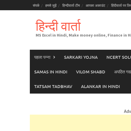
Skip
संपर्क
हमसे जुड़ें
हिन्दीवार्ता टीम
आपका अकाउंट
हिंदीवार्ता पर लिख
to
content
हिन्दी वार्ता
MS Excel in Hindi, Make money online, Finance in H
पहला पन्ना
SARKARI YOJNA
NCERT SOL
SAMAS IN HINDI
VILOM SHABD
अपठित गद्य
TATSAM TADBHAV
ALANKAR IN HINDI
Adv