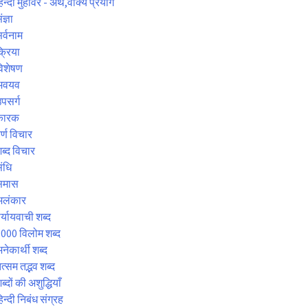
िन्दी मुहावरे - अर्थ,वाक्य प्रयोग
ंज्ञा
र्वनाम
्रिया
िशेषण
अवयव
पसर्ग
कारक
र्ण विचार
ब्द विचार
ंधि
समास
अलंकार
र्यायवाची शब्द
000 विलोम शब्द
नेकार्थी शब्द
त्सम तद्भव शब्द
ब्दों की अशुद्धियाँ
िन्दी निबंध संग्रह