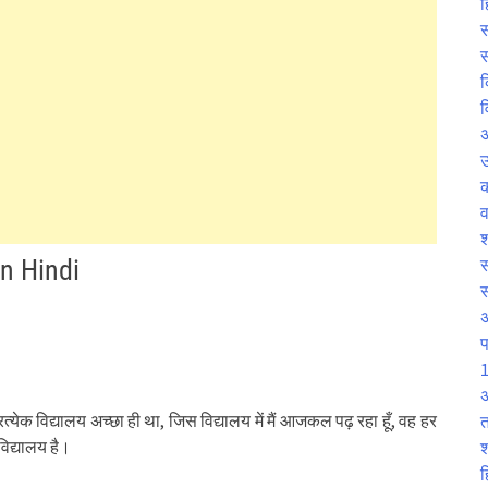
ह
स
स
क
व
उ
व
श
in Hindi
स
प
1
अ
रत्येक विद्यालय अच्छा ही था, जिस विद्यालय में मैं आजकल पढ़ रहा हूँ, वह हर
त
 विद्यालय है।
श
ह