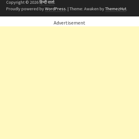
Copyright © 2026
हिन्दी वार्ता
.
Proudly powered by
WordPress
.
|
Theme: Awaken by
ThemezHut
.
Advertisement