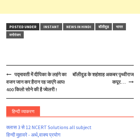
POSTED UNDER
INSTANT
NEWS IN HINDI
बॉलीवुड
भारत
मनोरंजन
Post
पद्मावती में दीपिका के लहंगे का
बॉलीवुड के शहंशाह अकबर पृथ्वीराज
navigation
वजन जान कर हैरान रह जाएंगे आप!
कपूर…
400 किलो सोने की है ज्वेलरी !
हिन्दी व्याकरण
क्लास 3 से 12 NCERT Solutions all subject
हिन्दी मुहावरे - अर्थ,वाक्य प्रयोग