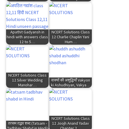
Apathit Gadyansh in
NCERT Solutions Class
hindi with answers class
12 Charlie Chaplin Yani
12 to 5…
Hum…
NCERT Solutions Class
12 Silver Wedding
वाक्यों की अशुद्धियाँ Vakyon
Manohar…
ki Ashudhiyan, Vakya…
NCERT Solutions Class
तत्सम तद्भव शब्द (Tatsam -
12 Joojh Anand Yadav
Tadbhav Shabd in Hindi)
Chapter 2…