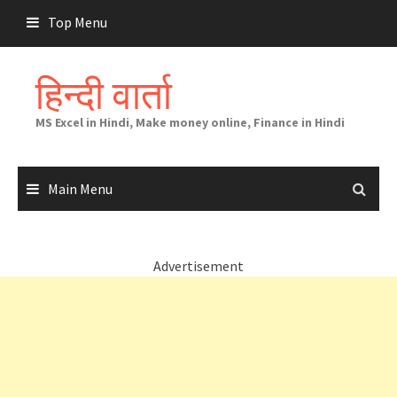
Skip
Top Menu
to
content
हिन्दी वार्ता
MS Excel in Hindi, Make money online, Finance in Hindi
Main Menu
Advertisement