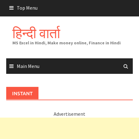
Skip
Top Menu
to
content
हिन्दी वार्ता
MS Excel in Hindi, Make money online, Finance in Hindi
Main Menu
INSTANT
Advertisement