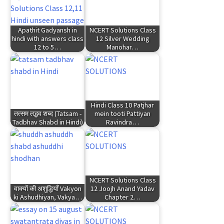
Apathit Gadyansh in
NCERT Solutions Class
hindi with answers class
12 Silver Wedding
12 to 5…
Manohar…
Hindi Class 10 Patjhar
तत्सम तद्भव शब्द (Tatsam -
mein tooti Pattiyan
Tadbhav Shabd in Hindi)
Ravindra…
NCERT Solutions Class
वाक्यों की अशुद्धियाँ Vakyon
12 Joojh Anand Yadav
ki Ashudhiyan, Vakya…
Chapter 2…