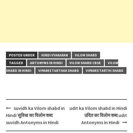
POSTED UNDER
HINDI VYAKARAN
VILOM SHABD
TAGGED
ANTONYMS IN HINDI
VILOM SHABD CBSE
VILOM
SHABD IN HINDI
VIPAREETARTHAK SHABD
VIPAREETARTHI SHABD
Post
suvidh ka Vilom shabd in
udit ka Vilom shabd in Hindi
navigation
Hindi सुविधा का विलोम शब्द
उदित का विलोम शब्द udit
suvidh Antonyms in Hindi
Antonyms in Hindi