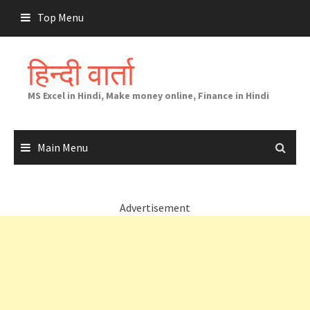
Skip
Top Menu
to
content
हिन्दी वार्ता
MS Excel in Hindi, Make money online, Finance in Hindi
Main Menu
Advertisement