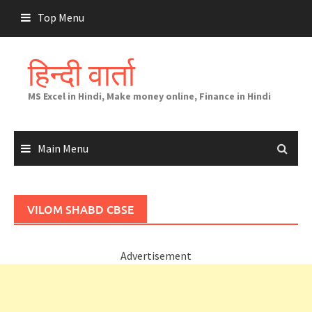
Skip
Top Menu
to
content
हिन्दी वार्ता
MS Excel in Hindi, Make money online, Finance in Hindi
Main Menu
VILOM SHABD CBSE
Advertisement