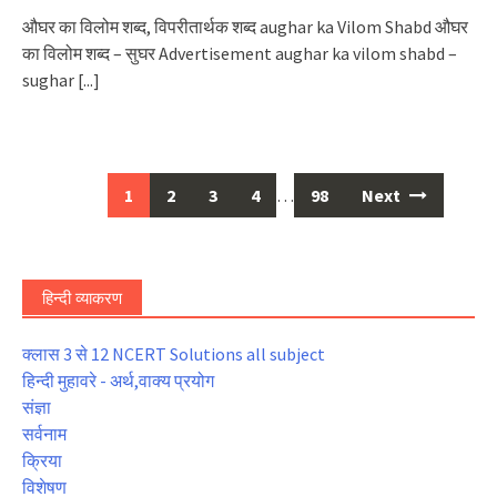
औघर का विलोम शब्द, विपरीतार्थक शब्द aughar ka Vilom Shabd औघर
का विलोम शब्द – सुघर Advertisement aughar ka vilom shabd –
sughar
[...]
Posts
1
2
3
4
…
98
Next
navigation
हिन्दी व्याकरण
क्लास 3 से 12 NCERT Solutions all subject
हिन्दी मुहावरे - अर्थ,वाक्य प्रयोग
संज्ञा
सर्वनाम
क्रिया
विशेषण