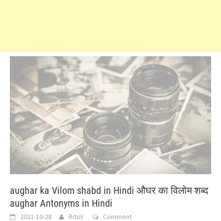
aughar ka Vilom shabd in Hindi औघर का विलोम शब्द
aughar Antonyms in Hindi
2021-10-28
RituV
Comment