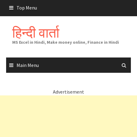
Skip
Top Menu
to
content
हिन्दी वार्ता
MS Excel in Hindi, Make money online, Finance in Hindi
Main Menu
Advertisement