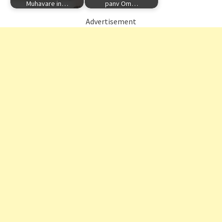
Muhavare in…
panv Om…
Advertisement