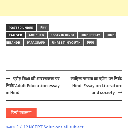
POSTED UNDER
निबंध
TAGGED
ANUCHED
ESSAY IN HINDI
HINDI ESSAY
HINDI
NIBANDH
PARAGRAPH
UNREST IN YOUTH
निबंध
Post
प्रौढ़ शिक्षा की आवश्यकता पर
‘साहित्य समाज का दर्पण’ पर निबंध
navigation
निबंध Adult Education essay
Hindi Essay on Literature
in Hindi
and society
हिन्दी व्याकरण
क्लास 3 से 12 NCERT Solutions all subject