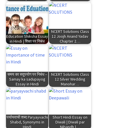
NCERT Solutions Class
Education Shiksha Essay
12 Joojh Anand Yadav
in Hindi | शिक्षा पर निबंध
Chapter 2…
समय का सदुपयोग पर निबंध –
NCERT Solutions Class
Samay ka sadupayog
12 Silver Wedding
Essay in Hindi
Manohar…
पर्यायवाची शब्द Paryayvachi
Short Hindi Essay on
Shabd, Synonyms in
Diwali | Diwali par
Hindi
Nibandh |…