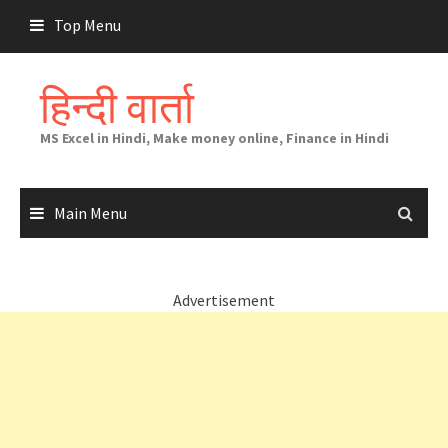
Skip
Top Menu
to
content
हिन्दी वार्ता
MS Excel in Hindi, Make money online, Finance in Hindi
Main Menu
Advertisement