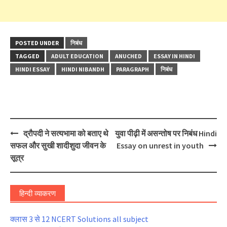
POSTED UNDER
निबंध
TAGGED
ADULT EDUCATION
ANUCHED
ESSAY IN HINDI
HINDI ESSAY
HINDI NIBANDH
PARAGRAPH
निबंध
Post
द्रौपदी ने सत्यभामा को बताए थे
युवा पीढ़ी में असन्तोष पर निबंध Hindi
navigation
सफल और सुखी शादीशुदा जीवन के
Essay on unrest in youth
सूत्र
हिन्दी व्याकरण
क्लास 3 से 12 NCERT Solutions all subject