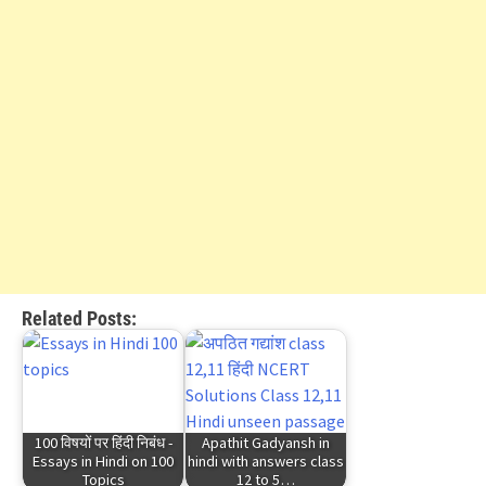
Related Posts:
100 विषयों पर हिंदी निबंध -
Apathit Gadyansh in
Essays in Hindi on 100
hindi with answers class
Topics
12 to 5…