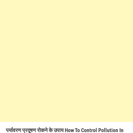
पर्यावरण प्रदूषण रोकने के उपाय How To Control Pollution In