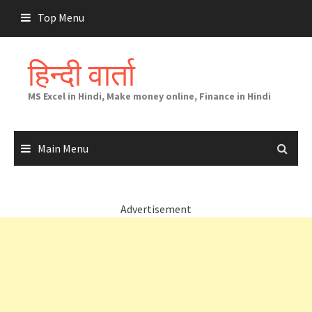
Skip
Top Menu
to
content
हिन्दी वार्ता
MS Excel in Hindi, Make money online, Finance in Hindi
Main Menu
Advertisement