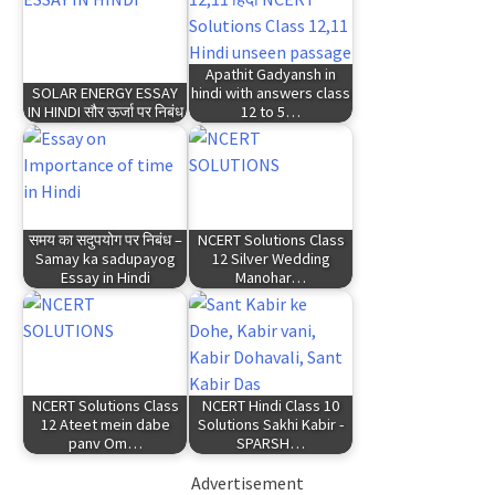
Apathit Gadyansh in
SOLAR ENERGY ESSAY
hindi with answers class
IN HINDI सौर ऊर्जा पर निबंध
12 to 5…
समय का सदुपयोग पर निबंध –
NCERT Solutions Class
Samay ka sadupayog
12 Silver Wedding
Essay in Hindi
Manohar…
NCERT Solutions Class
NCERT Hindi Class 10
12 Ateet mein dabe
Solutions Sakhi Kabir -
panv Om…
SPARSH…
Advertisement