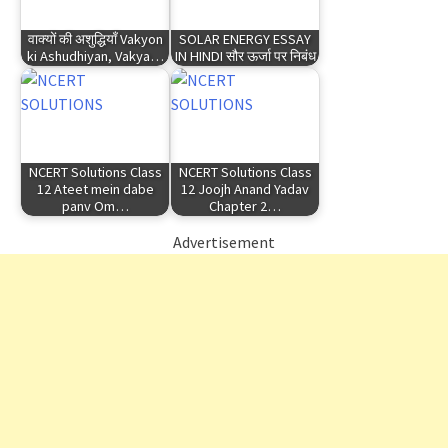
वाक्यों की अशुद्धियाँ Vakyon
SOLAR ENERGY ESSAY
ki Ashudhiyan, Vakya…
IN HINDI सौर ऊर्जा पर निबंध
NCERT Solutions Class
NCERT Solutions Class
12 Ateet mein dabe
12 Joojh Anand Yadav
panv Om…
Chapter 2…
Advertisement