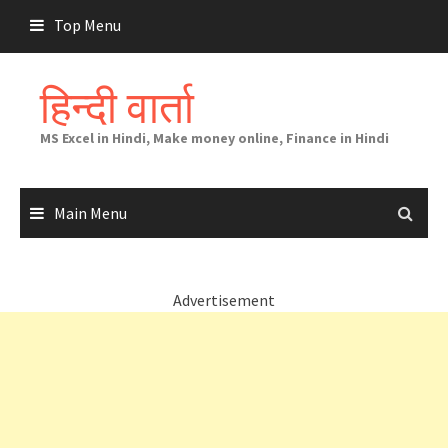
Skip
Top Menu
to
content
हिन्दी वार्ता
MS Excel in Hindi, Make money online, Finance in Hindi
Main Menu
Advertisement