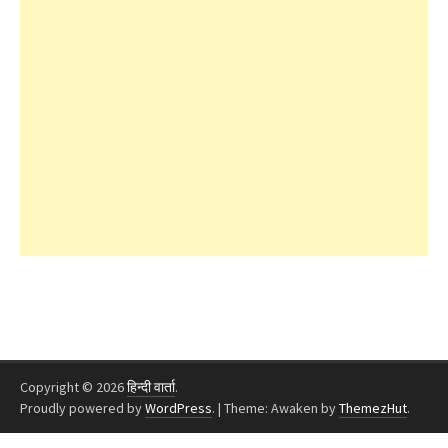
Copyright © 2026
हिन्दी वार्ता
.
Proudly powered by
WordPress
.
|
Theme: Awaken by
ThemezHut
.