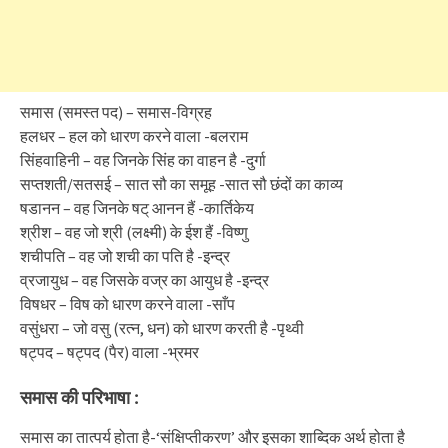
समास (समस्त पद) – समास-विग्रह
हलधर – हल को धारण करने वाला -बलराम
सिंहवाहिनी – वह जिनके सिंह का वाहन है -दुर्गा
सप्तशती/सतसई – सात सौ का समूह -सात सौ छंदों का काव्य
षडानन – वह जिनके षट् आनन हैं -कार्तिकेय
श्रीश – वह जो श्री (लक्ष्मी) के ईश हैं -विष्णु
शचीपति – वह जो शची का पति है -इन्द्र
व्रजायुध – वह जिसके वज्र का आयुध है -इन्द्र
विषधर – विष को धारण करने वाला -साँप
वसुंधरा – जो वसु (रत्न, धन) को धारण करती है -पृथ्वी
षट्पद – षट्पद (पैर) वाला -भ्रमर
समास की परिभाषा :
समास का तात्पर्य होता है-‘संक्षिप्तीकरण’ और इसका शाब्दिक अर्थ होता है