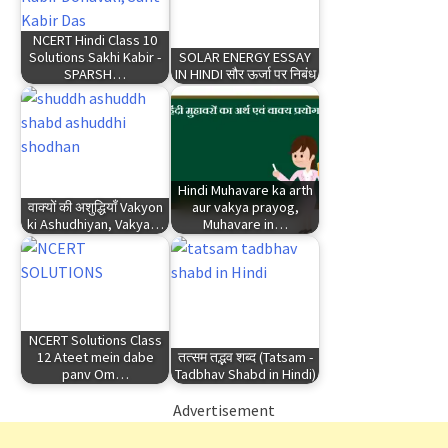
NCERT Hindi Class 10
Solutions Sakhi Kabir -
SOLAR ENERGY ESSAY
SPARSH…
IN HINDI सौर ऊर्जा पर निबंध
Hindi Muhavare ka arth
वाक्यों की अशुद्धियाँ Vakyon
aur vakya prayog,
ki Ashudhiyan, Vakya…
Muhavare in…
NCERT Solutions Class
12 Ateet mein dabe
तत्सम तद्भव शब्द (Tatsam -
panv Om…
Tadbhav Shabd in Hindi)
Advertisement