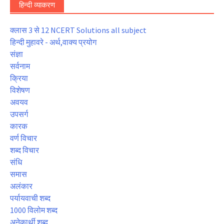
हिन्दी व्याकरण
क्लास 3 से 12 NCERT Solutions all subject
हिन्दी मुहावरे - अर्थ,वाक्य प्रयोग
संज्ञा
सर्वनाम
क्रिया
विशेषण
अवयव
उपसर्ग
कारक
वर्ण विचार
शब्द विचार
संधि
समास
अलंकार
पर्यायवाची शब्द
1000 विलोम शब्द
अनेकार्थी शब्द