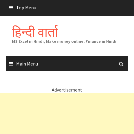
Skip
Top Menu
to
content
हिन्दी वार्ता
MS Excel in Hindi, Make money online, Finance in Hindi
Main Menu
Advertisement