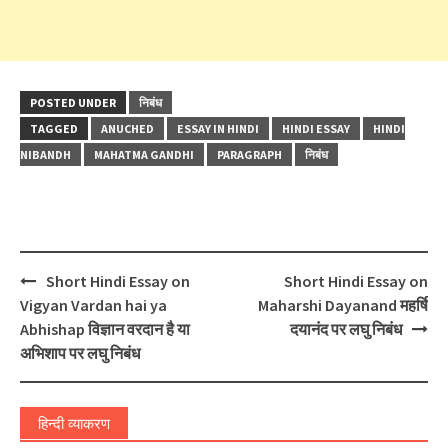
POSTED UNDER
निबंध
TAGGED
ANUCHED
ESSAY IN HINDI
HINDI ESSAY
HINDI
NIBANDH
MAHATMA GANDHI
PARAGRAPH
निबंध
Post
Short Hindi Essay on
Short Hindi Essay on
navigation
Vigyan Vardan hai ya
Maharshi Dayanand महर्षि
Abhishap विज्ञान वरदान है या
दयानंद पर लघु निबंध
अभिशाप पर लघु निबंध
हिन्दी व्याकरण