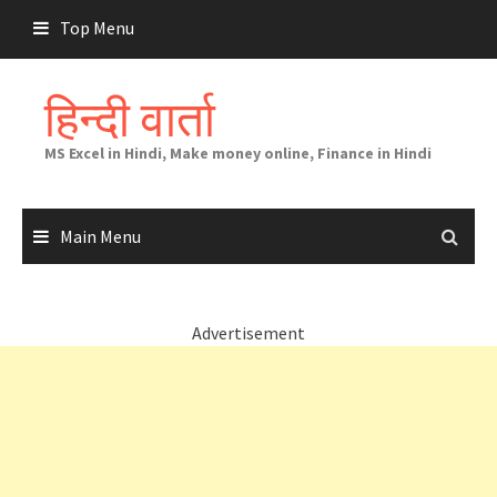
Skip
Top Menu
to
content
हिन्दी वार्ता
MS Excel in Hindi, Make money online, Finance in Hindi
Main Menu
Advertisement