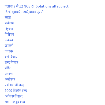
क्लास 3 से 12 NCERT Solutions all subject
हिन्दी मुहावरे - अर्थ,वाक्य प्रयोग
संज्ञा
सर्वनाम
क्रिया
विशेषण
अवयव
उपसर्ग
कारक
वर्ण विचार
शब्द विचार
संधि
समास
अलंकार
पर्यायवाची शब्द
1000 विलोम शब्द
अनेकार्थी शब्द
तत्सम तद्भव शब्द