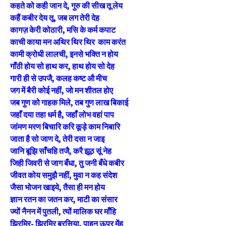
कहते को कही जान दे, गुरु की सीख तू लेय
कहैं कबीर देय तू, जब लग तेरी देह
कागज़ केरी कोठारी, मसि के कर्म कपाट
काची काया मन अथिर थिर थिर काम करंत
कामी क्रोधी लालची, इनसे भक्ति न होय
गाँठी होय सो हाथ कर, हाथ होय सो देह
गारी ही से उपजै, कलह कष्ट औ मीच
जग में बैरी कोई नहीं, जो मन शीतल होए
जब गुण को गाहक मिले, तब गुण लाख बिकाई
जहाँ दया तहा धर्म है, जहाँ लोभ वहां पाप
जांमण मरण बिचारि करि कूड़े काम निबारि
जाता है सो जाण दे, तेरी दसा न जाइ
जानि बूझि साँचहि तजै, करै झूठ सूं नेह
जिही जिवरी से जाग बँधा, तु जनी बँधे कबीर
जीवत कोय समुझै नहीं, मुवा न कह संदेश
जैसा भोजन खाइये, तैसा ही मन होय
ज्ञान रतन का जतन कर, माटी का संसार
ज्यों नैनन में पुतली, त्यों मालिक घर माँहि
झिरमिर- झिरमिर बरसिया, पाहन ऊपर मेंह