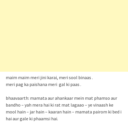
maim maim meri jini karai, meri sool binaas .
meri pag ka paishana meri gal ki paas .
bhaavaarth: mamata aur ahankaar mein mat phamso aur
bandho – yah mera hai ki rat mat lagaao – ye vinaash ke
mool hain – jar hain – kaaran hain – mamata pairom ki bed i
hai aur gale ki phaamsi hai.