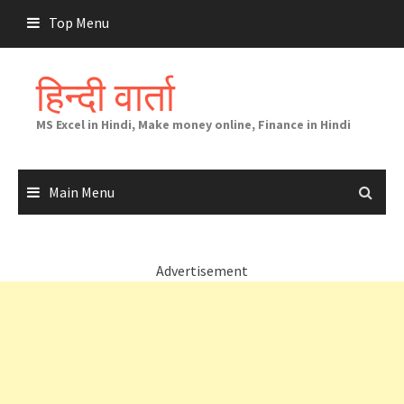
Skip
Top Menu
to
content
हिन्दी वार्ता
MS Excel in Hindi, Make money online, Finance in Hindi
Main Menu
Advertisement