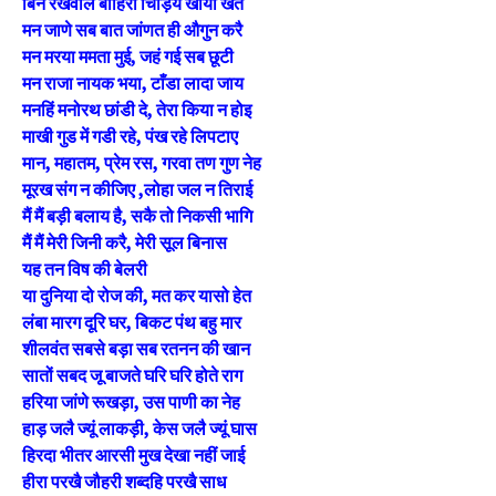
बिन रखवाले बाहिरा चिड़िये खाया खेत
मन जाणे सब बात जांणत ही औगुन करै
मन मरया ममता मुई, जहं गई सब छूटी
मन राजा नायक भया, टाँडा लादा जाय
मनहिं मनोरथ छांडी दे, तेरा किया न होइ
माखी गुड में गडी रहे, पंख रहे लिपटाए
मान, महातम, प्रेम रस, गरवा तण गुण नेह
मूरख संग न कीजिए ,लोहा जल न तिराई
मैं मैं बड़ी बलाय है, सकै तो निकसी भागि
मैं मैं मेरी जिनी करै, मेरी सूल बिनास
यह तन विष की बेलरी
या दुनिया दो रोज की, मत कर यासो हेत
लंबा मारग दूरि घर, बिकट पंथ बहु मार
शीलवंत सबसे बड़ा सब रतनन की खान
सातों सबद जू बाजते घरि घरि होते राग
हरिया जांणे रूखड़ा, उस पाणी का नेह
हाड़ जलै ज्यूं लाकड़ी, केस जलै ज्यूं घास
हिरदा भीतर आरसी मुख देखा नहीं जाई
हीरा परखै जौहरी शब्दहि परखै साध