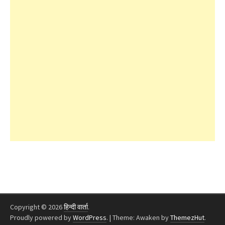
Copyright © 2026
हिन्दी वार्ता
.
Proudly powered by
WordPress
.
|
Theme: Awaken by
ThemezHut
.