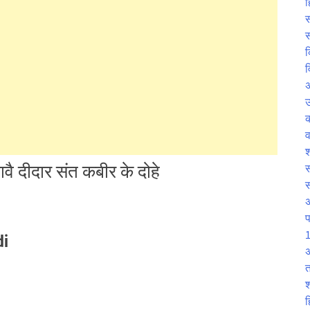
ह
स
स
क
व
उ
व
श
ावै दीदार संत कबीर के दोहे
स
प
1
di
अ
त
श
ह