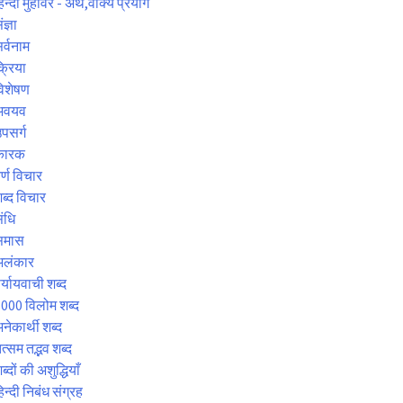
िन्दी मुहावरे - अर्थ,वाक्य प्रयोग
ंज्ञा
र्वनाम
्रिया
िशेषण
अवयव
पसर्ग
कारक
र्ण विचार
ब्द विचार
ंधि
समास
अलंकार
र्यायवाची शब्द
000 विलोम शब्द
नेकार्थी शब्द
त्सम तद्भव शब्द
ब्दों की अशुद्धियाँ
िन्दी निबंध संग्रह