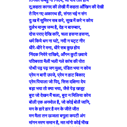
तिनका कबहुँ ना निंदये, जो पाँव तले होय
तू कहता कागद की लेखी मैं कहता आँखिन की देखी
ते दिन गए अकारथ ही, संगत भई न संग
दुःख में सुमिरन सब करे, सुख में करे न कोय
दुर्लभ मानुष जन्म है, देह न बारम्बार,
दोस पराए देखि करि, चला हसन्त हसन्त,
धर्म किये धन ना घटे, नदी न घट्ट नीर
धीरे-धीरे रे मना, धीरे सब कुछ होय
निंदक नियेरे राखिये, आँगन कुटी छवाये
पतिबरता मैली भली गले कांच की पोत
पोथी पढ़ पढ़ जग मुआ, पंडित भया न कोय
प्रेम न बारी उपजे, प्रेम न हाट बिकाए
प्रेम पियाला जो पिए, सिस दक्षिणा देय
बड़ा भया तो क्या भया, जैसे पेड़ खजूर
बुरा जो देखन मैं चला, बुरा न मिलिया कोय
बोली एक अनमोल है, जो कोई बोलै जानि,
मन के हारे हार है मन के जीते जीत
मन मैला तन ऊजला बगुला कपटी अंग
मांगन मरण समान है, मत मांगो कोई भीख