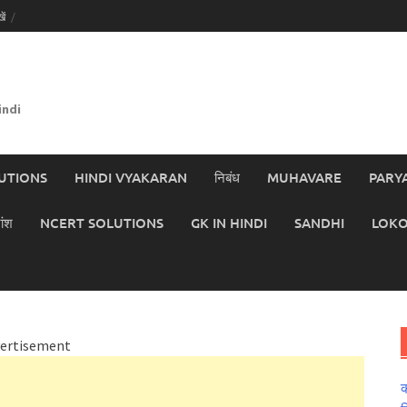
ें
indi
UTIONS
HINDI VYAKARAN
निबंध
MUHAVARE
PARY
ांश
NCERT SOLUTIONS
GK IN HINDI
SANDHI
LOKO
ertisement
क