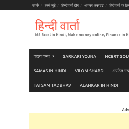
Skip
संपर्क
हमसे जुड़ें
हिन्दीवार्ता टीम
आपका अकाउंट
हिंदीवार्ता पर लिख
to
content
हिन्दी वार्ता
MS Excel in Hindi, Make money online, Finance in H
पहला पन्ना
SARKARI YOJNA
NCERT SOL
SAMAS IN HINDI
VILOM SHABD
अपठित गद्य
TATSAM TADBHAV
ALANKAR IN HINDI
Adv