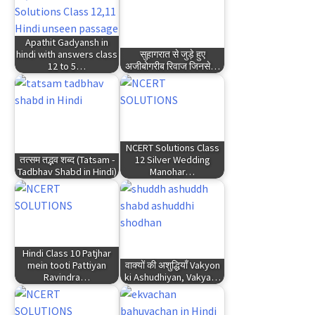
Apathit Gadyansh in
hindi with answers class
सुहागरात से जुड़े हुए
12 to 5…
अजीबोगरीब रिवाज जिनसे…
NCERT Solutions Class
तत्सम तद्भव शब्द (Tatsam -
12 Silver Wedding
Tadbhav Shabd in Hindi)
Manohar…
Hindi Class 10 Patjhar
mein tooti Pattiyan
वाक्यों की अशुद्धियाँ Vakyon
Ravindra…
ki Ashudhiyan, Vakya…