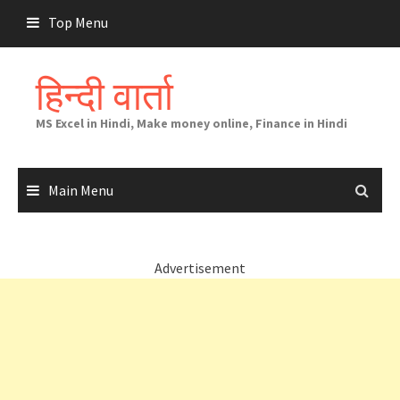
Skip
Top Menu
to
content
हिन्दी वार्ता
MS Excel in Hindi, Make money online, Finance in Hindi
Main Menu
Advertisement