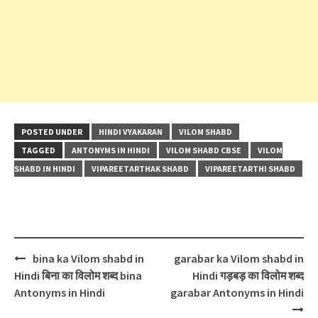
POSTED UNDER
HINDI VYAKARAN
VILOM SHABD
TAGGED
ANTONYMS IN HINDI
VILOM SHABD CBSE
VILOM
SHABD IN HINDI
VIPAREETARTHAK SHABD
VIPAREETARTHI SHABD
Post
bina ka Vilom shabd in
garabar ka Vilom shabd in
navigation
Hindi बिना का विलोम शब्द bina
Hindi गड़बड़ का विलोम शब्द
Antonyms in Hindi
garabar Antonyms in Hindi