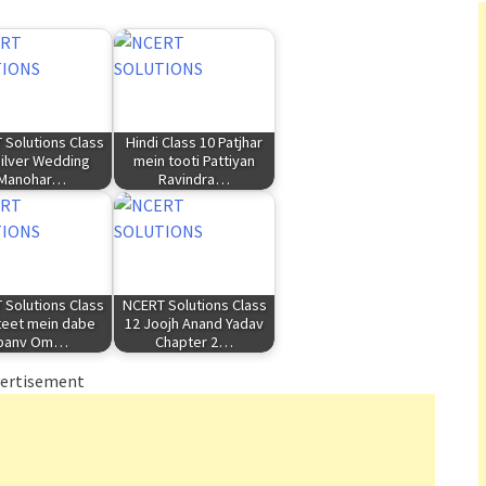
 Solutions Class
Hindi Class 10 Patjhar
Silver Wedding
mein tooti Pattiyan
Manohar…
Ravindra…
 Solutions Class
NCERT Solutions Class
teet mein dabe
12 Joojh Anand Yadav
panv Om…
Chapter 2…
ertisement