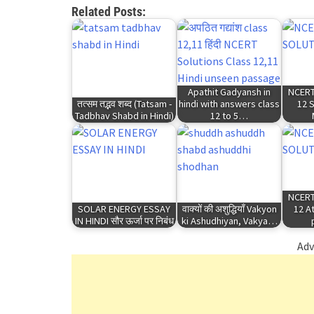
Related Posts:
Apathit Gadyansh in
NCERT
तत्सम तद्भव शब्द (Tatsam -
hindi with answers class
12 
Tadbhav Shabd in Hindi)
12 to 5…
NCERT
SOLAR ENERGY ESSAY
वाक्यों की अशुद्धियाँ Vakyon
12 A
IN HINDI सौर ऊर्जा पर निबंध
ki Ashudhiyan, Vakya…
Adv