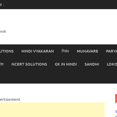
ें
indi
UTIONS
HINDI VYAKARAN
निबंध
MUHAVARE
PARY
ांश
NCERT SOLUTIONS
GK IN HINDI
SANDHI
LOKO
ertisement
क