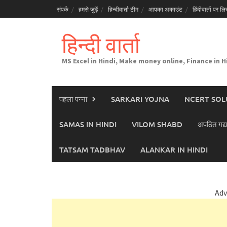
Skip
संपर्क
हमसे जुड़ें
हिन्दीवार्ता टीम
आपका अकाउंट
हिंदीवार्ता पर लिख
to
content
हिन्दी वार्ता
MS Excel in Hindi, Make money online, Finance in H
पहला पन्ना
SARKARI YOJNA
NCERT SOL
SAMAS IN HINDI
VILOM SHABD
अपठित गद्य
TATSAM TADBHAV
ALANKAR IN HINDI
Adv