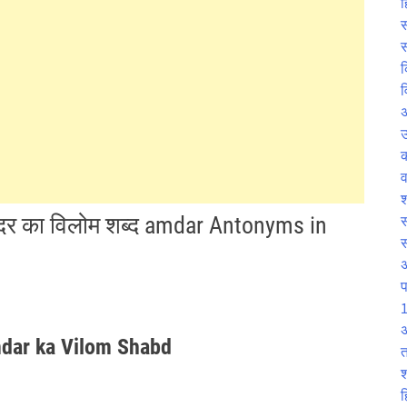
ह
स
स
क
व
उ
व
श
दर का विलोम शब्द amdar Antonyms in
स
प
1
अ
 amdar ka Vilom Shabd
त
श
ह