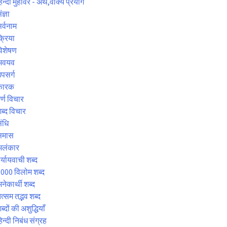
िन्दी मुहावरे - अर्थ,वाक्य प्रयोग
ंज्ञा
र्वनाम
्रिया
िशेषण
अवयव
पसर्ग
कारक
र्ण विचार
ब्द विचार
ंधि
समास
अलंकार
र्यायवाची शब्द
000 विलोम शब्द
नेकार्थी शब्द
त्सम तद्भव शब्द
ब्दों की अशुद्धियाँ
िन्दी निबंध संग्रह