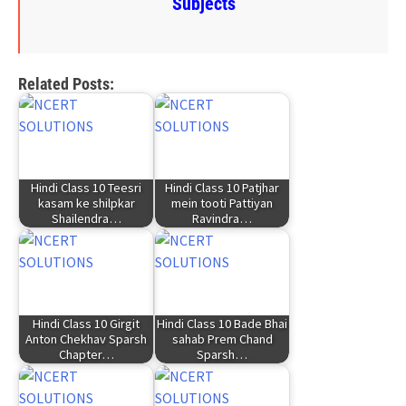
Subjects
Related Posts:
Hindi Class 10 Teesri
Hindi Class 10 Patjhar
kasam ke shilpkar
mein tooti Pattiyan
Shailendra…
Ravindra…
Hindi Class 10 Girgit
Hindi Class 10 Bade Bhai
Anton Chekhav Sparsh
sahab Prem Chand
Chapter…
Sparsh…