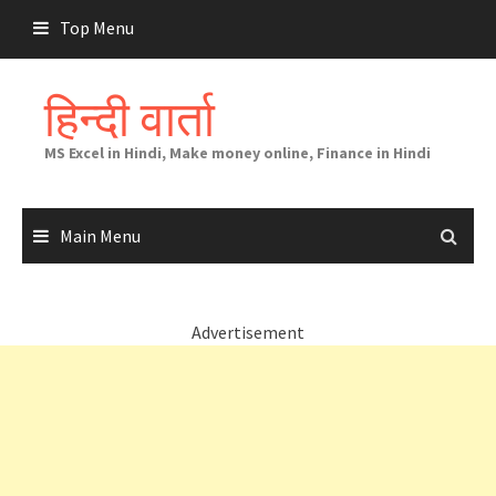
Skip
Top Menu
to
content
हिन्दी वार्ता
MS Excel in Hindi, Make money online, Finance in Hindi
Main Menu
Advertisement