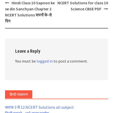
Post
Hindi Class 10 Sapnon ke
NCERT Solutions for class 10
navigation
se din Sanchyan Chapter 2
Science CBSE PDF
NCERT Solutions सपनों के-से
दिन
Leave a Reply
You must be
logged in
to post a comment.
हिन्दी व्याकरण
क्लास 3 से 12 NCERT Solutions all subject