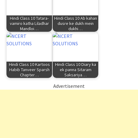
Hindi Class 10 Tatara-
Hindi Class 10 Ab kahan
vamiro katha Liladhar
dusre ke dukh mein
Mandloi…
dukhi…
Hindi Class 10 Kartoos
Hindi Class 10 Diary ka
Habib Tanveer Sparsh
ek panna Sitaram
Chapter…
Saksariya…
Advertisement