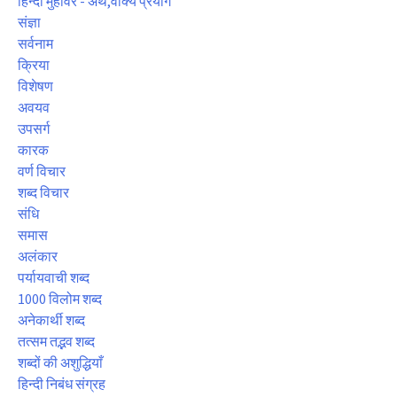
हिन्दी मुहावरे - अर्थ,वाक्य प्रयोग
संज्ञा
सर्वनाम
क्रिया
विशेषण
अवयव
उपसर्ग
कारक
वर्ण विचार
शब्द विचार
संधि
समास
अलंकार
पर्यायवाची शब्द
1000 विलोम शब्द
अनेकार्थी शब्द
तत्सम तद्भव शब्द
शब्दों की अशुद्धियाँ
हिन्दी निबंध संग्रह