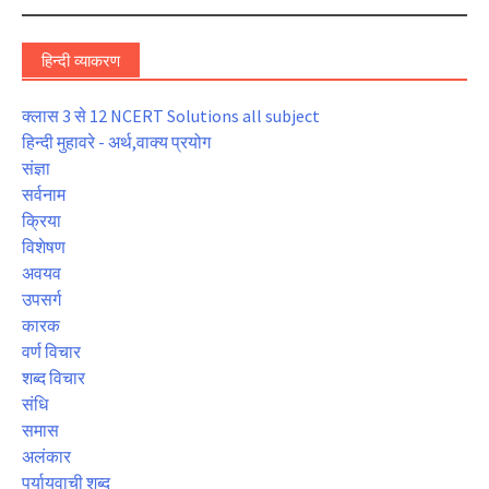
हिन्दी व्याकरण
क्लास 3 से 12 NCERT Solutions all subject
हिन्दी मुहावरे - अर्थ,वाक्य प्रयोग
संज्ञा
सर्वनाम
क्रिया
विशेषण
अवयव
उपसर्ग
कारक
वर्ण विचार
शब्द विचार
संधि
समास
अलंकार
पर्यायवाची शब्द