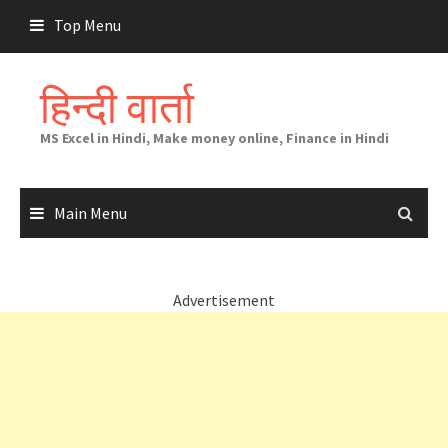
Skip
Top Menu
to
content
हिन्दी वार्ता
MS Excel in Hindi, Make money online, Finance in Hindi
Main Menu
Advertisement