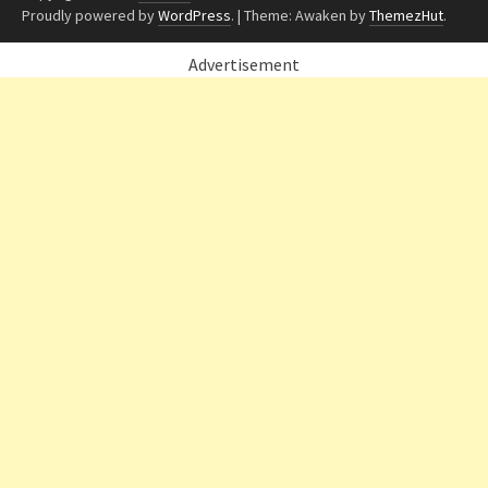
Proudly powered by
WordPress
.
|
Theme: Awaken by
ThemezHut
.
Advertisement