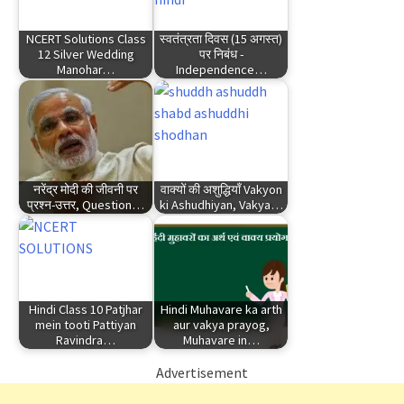
NCERT Solutions Class
स्वतंत्रता दिवस (15 अगस्त)
12 Silver Wedding
पर निबंध -
Manohar…
Independence…
नरेंद्र मोदी की जीवनी पर
वाक्यों की अशुद्धियाँ Vakyon
प्रश्न-उत्तर, Question…
ki Ashudhiyan, Vakya…
Hindi Class 10 Patjhar
Hindi Muhavare ka arth
mein tooti Pattiyan
aur vakya prayog,
Ravindra…
Muhavare in…
Advertisement