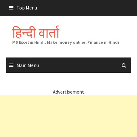
Skip
Top Menu
to
content
हिन्दी वार्ता
MS Excel in Hindi, Make money online, Finance in Hindi
Main Menu
Advertisement