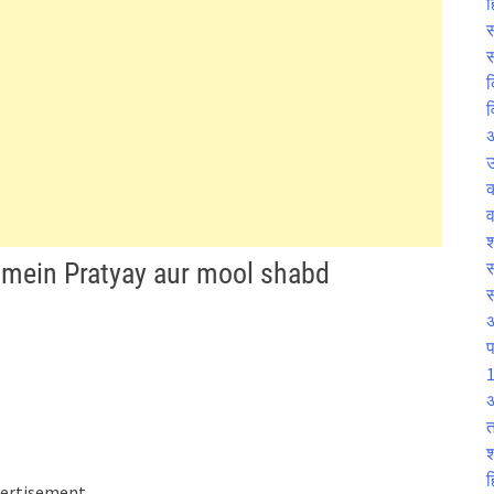
ह
स
स
क
व
उ
व
श
iya mein Pratyay aur mool shabd
स
प
1
अ
त
श
ह
ertisement