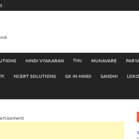
ें
indi
UTIONS
HINDI VYAKARAN
निबंध
MUHAVARE
PARY
ांश
NCERT SOLUTIONS
GK IN HINDI
SANDHI
LOKO
ertisement
क