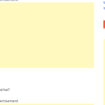
प
स
d hai?
ertisement