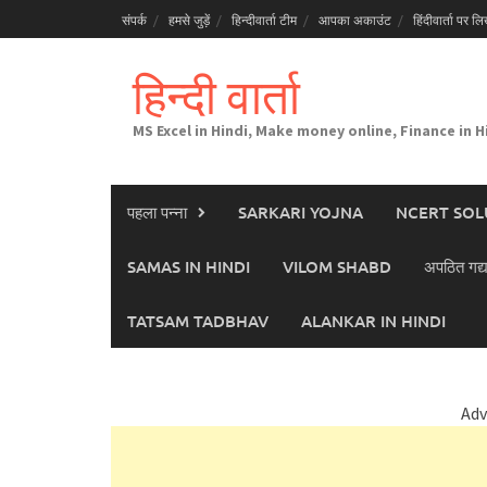
Skip
संपर्क
हमसे जुड़ें
हिन्दीवार्ता टीम
आपका अकाउंट
हिंदीवार्ता पर लिख
to
content
हिन्दी वार्ता
MS Excel in Hindi, Make money online, Finance in H
पहला पन्ना
SARKARI YOJNA
NCERT SOL
SAMAS IN HINDI
VILOM SHABD
अपठित गद्य
TATSAM TADBHAV
ALANKAR IN HINDI
Adv