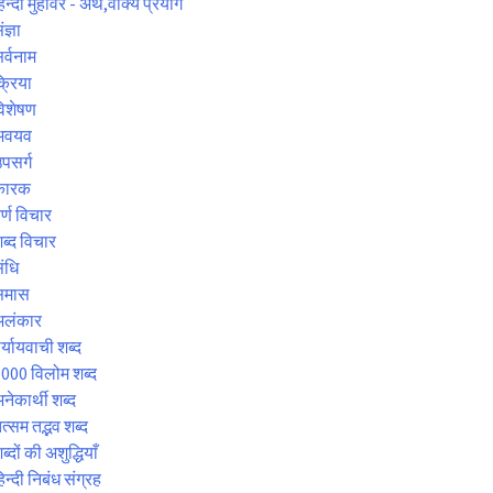
िन्दी मुहावरे - अर्थ,वाक्य प्रयोग
ंज्ञा
र्वनाम
्रिया
िशेषण
अवयव
पसर्ग
कारक
र्ण विचार
ब्द विचार
ंधि
समास
अलंकार
र्यायवाची शब्द
000 विलोम शब्द
नेकार्थी शब्द
त्सम तद्भव शब्द
ब्दों की अशुद्धियाँ
िन्दी निबंध संग्रह