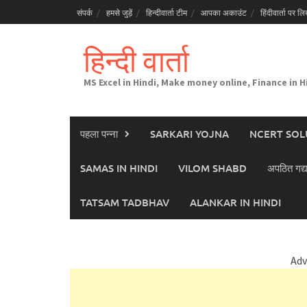
Skip
संपर्क
हमसे जुड़ें
हिन्दीवार्ता टीम
आपका अकाउंट
हिंदीवार्ता पर लिख
to
content
हिन्दी वार्ता
MS Excel in Hindi, Make money online, Finance in H
पहला पन्ना
SARKARI YOJNA
NCERT SOL
SAMAS IN HINDI
VILOM SHABD
अपठित गद्य
TATSAM TADBHAV
ALANKAR IN HINDI
Adv