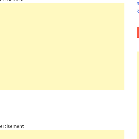
प
स
ertisement