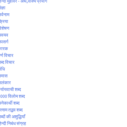
िन्दी मुहावरे - अर्थ,वाक्य प्रयोग
ंज्ञा
र्वनाम
्रिया
िशेषण
अवयव
पसर्ग
कारक
र्ण विचार
ब्द विचार
ंधि
समास
अलंकार
र्यायवाची शब्द
000 विलोम शब्द
नेकार्थी शब्द
त्सम तद्भव शब्द
ब्दों की अशुद्धियाँ
िन्दी निबंध संग्रह