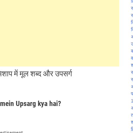
ह
स
स
क
व
उ
व
श
शाप में मूल शब्द और उपसर्ग
स
प
1
p mein Upsarg kya hai?
अ
त
श
ह
ertisement