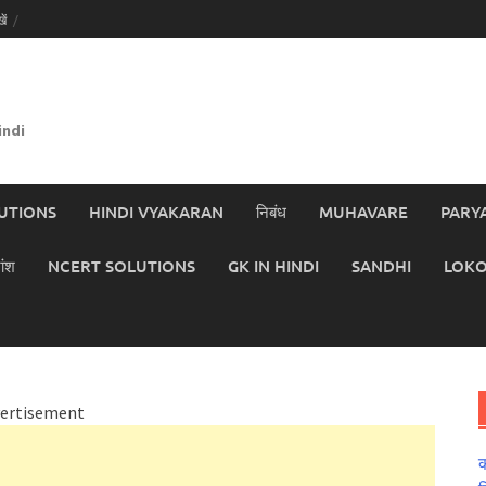
ें
indi
UTIONS
HINDI VYAKARAN
निबंध
MUHAVARE
PARY
ांश
NCERT SOLUTIONS
GK IN HINDI
SANDHI
LOKO
ertisement
क