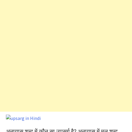
अनायास शब्द में कौन सा उपसर्ग है? अनायास में मूल शब्द