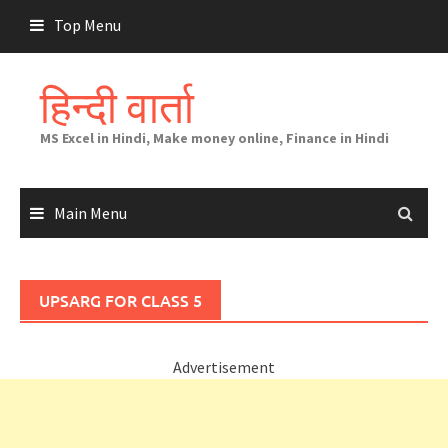
Skip
Top Menu
to
content
हिन्दी वार्ता
MS Excel in Hindi, Make money online, Finance in Hindi
Main Menu
UPSARG FOR CLASS 5
Advertisement