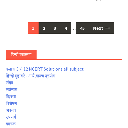
Posts
1
2
3
4
…
45
Next
navigation
हिन्दी व्याकरण
क्लास 3 से 12 NCERT Solutions all subject
हिन्दी मुहावरे - अर्थ,वाक्य प्रयोग
संज्ञा
सर्वनाम
क्रिया
विशेषण
अवयव
उपसर्ग
कारक