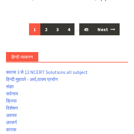
Posts
1
2
3
4
…
45
Next
navigation
हिन्दी व्याकरण
क्लास 3 से 12 NCERT Solutions all subject
हिन्दी मुहावरे - अर्थ,वाक्य प्रयोग
संज्ञा
सर्वनाम
क्रिया
विशेषण
अवयव
उपसर्ग
कारक