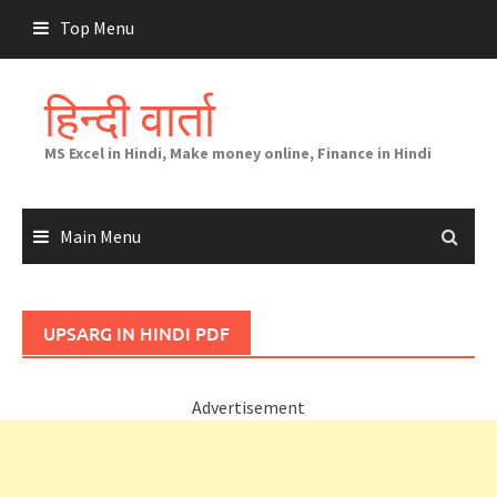
Skip
Top Menu
to
content
हिन्दी वार्ता
MS Excel in Hindi, Make money online, Finance in Hindi
Main Menu
UPSARG IN HINDI PDF
Advertisement