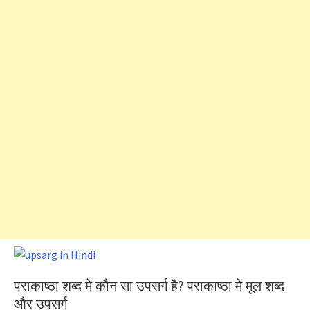
पराकाष्ठा शब्द में कौन सा उपसर्ग है? पराकाष्ठा में मूल शब्द
और उपसर्ग