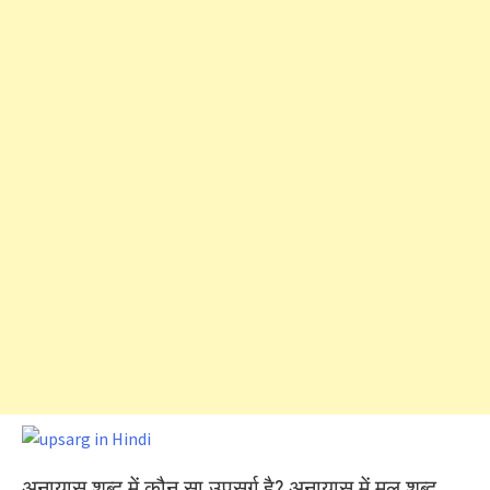
अनायास शब्द में कौन सा उपसर्ग है? अनायास में मूल शब्द