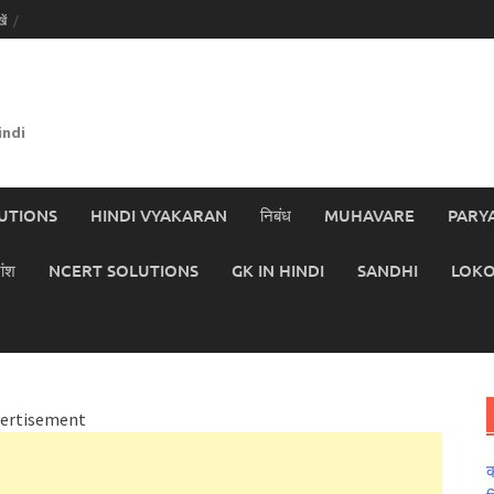
ें
indi
UTIONS
HINDI VYAKARAN
निबंध
MUHAVARE
PARY
ांश
NCERT SOLUTIONS
GK IN HINDI
SANDHI
LOKO
ertisement
क