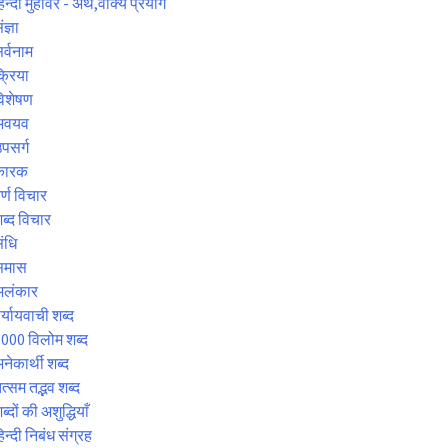
िन्दी मुहावरे - अर्थ,वाक्य प्रयोग
ंज्ञा
र्वनाम
्रिया
िशेषण
अवयव
पसर्ग
कारक
र्ण विचार
ब्द विचार
ंधि
समास
अलंकार
र्यायवाची शब्द
000 विलोम शब्द
नेकार्थी शब्द
त्सम तद्भव शब्द
ब्दों की अशुद्धियाँ
िन्दी निबंध संग्रह