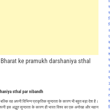
ह
स
स
क
व
उ
व
श
ंध Bharat ke pramukh darshaniya sthal
स
प
1
अ
rshaniya sthal par nibandh
त
श
 बल्कि वह अपनी विभिन्न प्राकृतिक सुन्दरता के कारण भी बहुत बड़ा देश है।
ह
। अपनी इस अद्भुत सुन्दरता के कारण ही भारत विश्व का एक अनोखा और महान