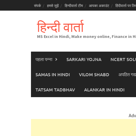
Skip
संपर्क
हमसे जुड़ें
हिन्दीवार्ता टीम
आपका अकाउंट
हिंदीवार्ता पर लिख
to
content
हिन्दी वार्ता
MS Excel in Hindi, Make money online, Finance in H
पहला पन्ना
SARKARI YOJNA
NCERT SOL
SAMAS IN HINDI
VILOM SHABD
अपठित गद्य
TATSAM TADBHAV
ALANKAR IN HINDI
Adv