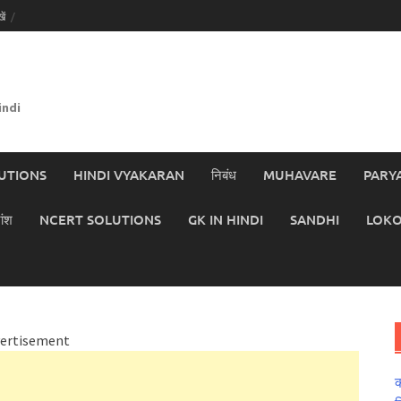
ें
indi
UTIONS
HINDI VYAKARAN
निबंध
MUHAVARE
PARY
ांश
NCERT SOLUTIONS
GK IN HINDI
SANDHI
LOKO
ertisement
क