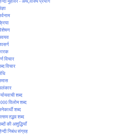
िन्दी मुहावरे - अर्थ,वाक्य प्रयोग
ंज्ञा
र्वनाम
्रिया
िशेषण
अवयव
पसर्ग
कारक
र्ण विचार
ब्द विचार
ंधि
समास
अलंकार
र्यायवाची शब्द
000 विलोम शब्द
नेकार्थी शब्द
त्सम तद्भव शब्द
ब्दों की अशुद्धियाँ
िन्दी निबंध संग्रह