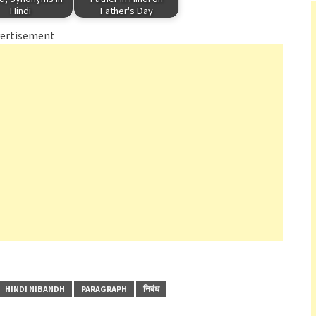
Hindi
Father's Day
ertisement
HINDI NIBANDH
PARAGRAPH
निबंध