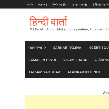
Skip
संपर्क
हमसे जुड़ें
हिन्दीवार्ता टीम
आपका अकाउंट
हिंदीवार्ता पर लिख
to
content
हिन्दी वार्ता
MS Excel in Hindi, Make money online, Finance in H
पहला पन्ना
SARKARI YOJNA
NCERT SOL
SAMAS IN HINDI
VILOM SHABD
अपठित गद्य
TATSAM TADBHAV
ALANKAR IN HINDI
Adv