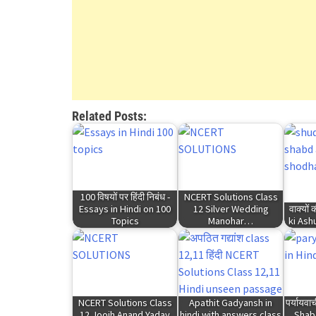
Related Posts:
100 विषयों पर हिंदी निबंध -
NCERT Solutions Class
Essays in Hindi on 100
12 Silver Wedding
वाक्यों
Topics
Manohar…
ki Ash
NCERT Solutions Class
Apathit Gadyansh in
पर्यायवा
12 Joojh Anand Yadav
hindi with answers class
Shab