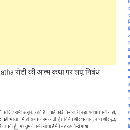
ह
स
स
क
व
उ
व
श
atha रोटी की आत्म कथा पर लघु निबंध
स
प
1
अ
 पाने के लिए सभी उत्सुक रहते हैं। चाहे कोई कितना ही बड़ा धनवान क्यों न हो,
त
ेट नहीं भरता। मैं ही सबके काम आती हूँ। निर्धन और धनवान, बच्चे और बूढ़े,
श
ैं जानती हूँ। पर तुम ने कभी सोचा है मैंने यह रूप कैसे पाया।
ह