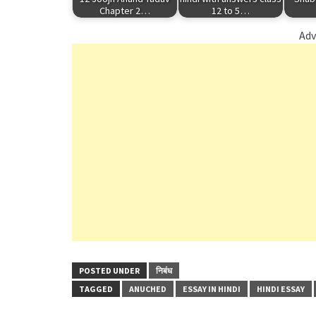
Chapter 2…
12 to 5…
Adv
POSTED UNDER
निबंध
TAGGED
ANUCHED
ESSAY IN HINDI
HINDI ESSAY