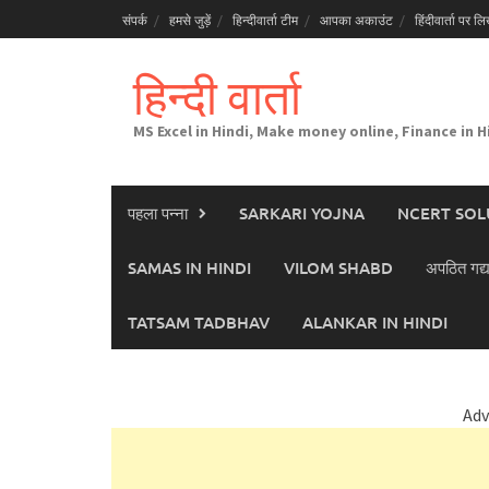
Skip
संपर्क
हमसे जुड़ें
हिन्दीवार्ता टीम
आपका अकाउंट
हिंदीवार्ता पर लिख
to
content
हिन्दी वार्ता
MS Excel in Hindi, Make money online, Finance in H
पहला पन्ना
SARKARI YOJNA
NCERT SOL
SAMAS IN HINDI
VILOM SHABD
अपठित गद्य
TATSAM TADBHAV
ALANKAR IN HINDI
Adv