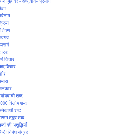
िन्दी मुहावरे - अर्थ,वाक्य प्रयोग
ंज्ञा
र्वनाम
्रिया
िशेषण
अवयव
पसर्ग
कारक
र्ण विचार
ब्द विचार
ंधि
समास
अलंकार
र्यायवाची शब्द
000 विलोम शब्द
नेकार्थी शब्द
त्सम तद्भव शब्द
ब्दों की अशुद्धियाँ
िन्दी निबंध संग्रह