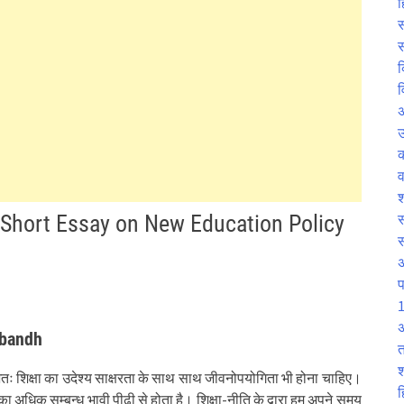
ह
स
स
क
व
उ
व
श
ंध Short Essay on New Education Policy
स
प
1
अ
ibandh
त
श
अतः शिक्षा का उदेश्य साक्षरता के साथ साथ जीवनोपयोगिता भी होना चाहिए।
ह
सका अधिक सम्बन्ध भावी पीढ़ी से होता है। शिक्षा-नीति के द्वारा हम अपने समय