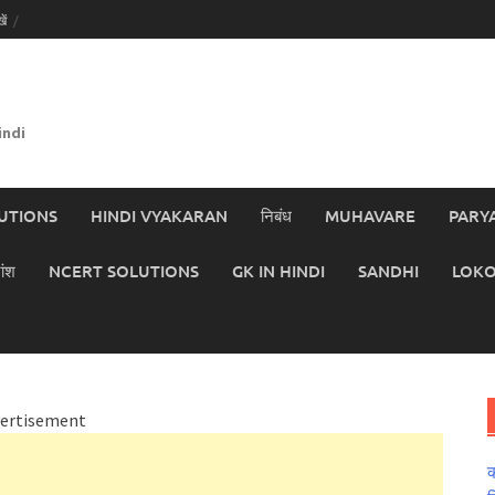
ें
indi
UTIONS
HINDI VYAKARAN
निबंध
MUHAVARE
PARY
ांश
NCERT SOLUTIONS
GK IN HINDI
SANDHI
LOKO
ertisement
क