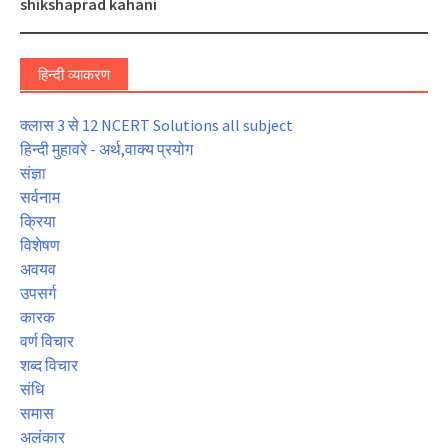
shikshaprad kahani
हिन्दी व्याकरण
क्लास 3 से 12 NCERT Solutions all subject
हिन्दी मुहावरे - अर्थ,वाक्य प्रयोग
संज्ञा
सर्वनाम
क्रिया
विशेषण
अवयव
उपसर्ग
कारक
वर्ण विचार
शब्द विचार
संधि
समास
अलंकार