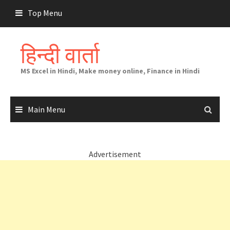
Skip
Top Menu
to
content
हिन्दी वार्ता
MS Excel in Hindi, Make money online, Finance in Hindi
Main Menu
Advertisement