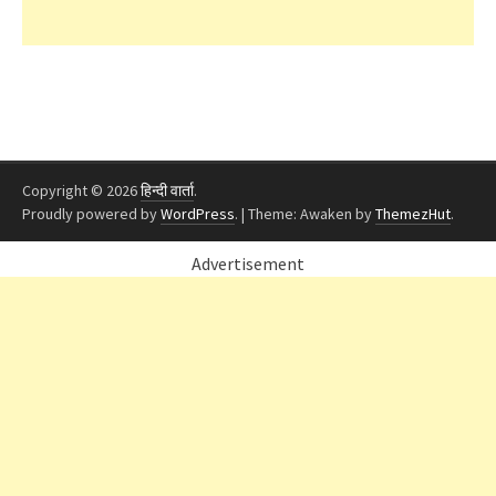
Copyright © 2026
हिन्दी वार्ता
.
Proudly powered by
WordPress
.
|
Theme: Awaken by
ThemezHut
.
Advertisement