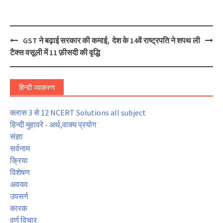
Post
GST ने बढ़ाई सरकार की कमाई,
देश के 14वें राष्ट्रपति ने शपथ ली
navigation
टैक्स वसूली में 11 फ़ीसदी की वृद्धि
हिन्दी व्याकरण
क्लास 3 से 12 NCERT Solutions all subject
हिन्दी मुहावरे - अर्थ,वाक्य प्रयोग
संज्ञा
सर्वनाम
क्रिया
विशेषण
अवयव
उपसर्ग
कारक
वर्ण विचार