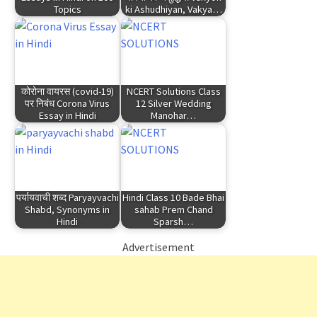
Topics
ki Ashudhiyan, Vakya…
कोरोना वायरस (covid-19)
NCERT Solutions Class
पर निबंध Corona Virus
12 Silver Wedding
Essay in Hindi
Manohar…
पर्यायवाची शब्द Paryayvachi
Hindi Class 10 Bade Bhai
Shabd, Synonyms in
sahab Prem Chand
Hindi
Sparsh…
Advertisement